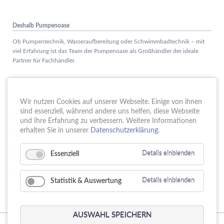
Deshalb Pumpenoase
Ob Pumpentechnik, Wasseraufbereitung oder Schwimmbadtechnik – mit
viel Erfahrung ist das Team der Pumpenoase als Großhändler der ideale
Partner für Fachhändler.
Aktuelles
Wir nutzen Cookies auf unserer Webseite. Einige von ihnen
Schule trifft Wirtschaft bei der PUMPENoase!
sind essenziell, während andere uns helfen, diese Webseite
15.
JUN
und Ihre Erfahrung zu verbessern. Weitere Informationen
Vortrag IT-Sicherheit
erhalten Sie in unserer
Datenschutzerklärung
.
18.
MAI
16 Jahre PUMPENoase
01.
Essenziell
Details einblenden
APR
Gütesiegel für Betriebliche Gesundheitsförderung
23.
MÄR
Statistik & Auswertung
Details einblenden
AUSWAHL SPEICHERN