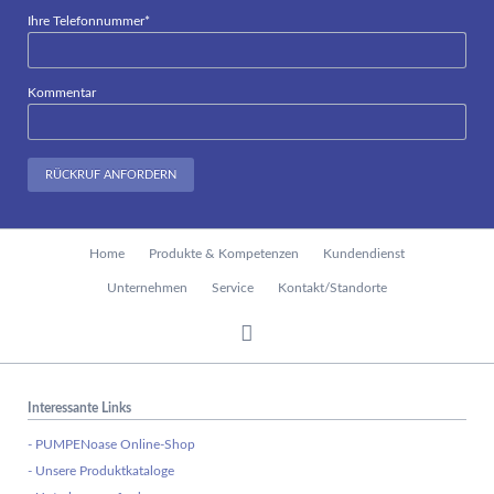
Pflichtfeld
Ihre Telefonnummer
*
Kommentar
RÜCKRUF ANFORDERN
Navigation
Home
Produkte & Kompetenzen
Kundendienst
überspringen
Unternehmen
Service
Kontakt/Standorte
Interessante Links
- PUMPENoase Online-Shop
- Unsere Produktkataloge