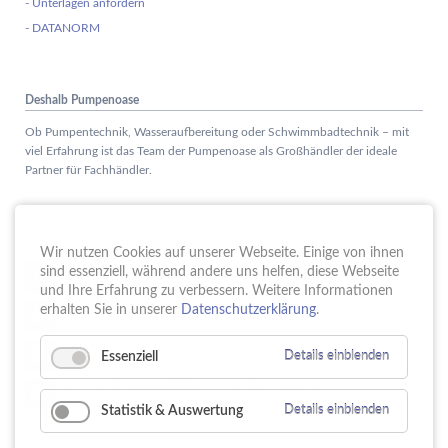
- Unterlagen anfordern
- DATANORM
Deshalb Pumpenoase
Ob Pumpentechnik, Wasseraufbereitung oder Schwimmbadtechnik – mit
viel Erfahrung ist das Team der Pumpenoase als Großhändler der ideale
Partner für Fachhändler.
Aktuelles
Wir nutzen Cookies auf unserer Webseite. Einige von ihnen
Schule trifft Wirtschaft bei der PUMPENoase!
sind essenziell, während andere uns helfen, diese Webseite
15.
JUN
und Ihre Erfahrung zu verbessern. Weitere Informationen
Vortrag IT-Sicherheit
erhalten Sie in unserer
Datenschutzerklärung
.
18.
MAI
16 Jahre PUMPENoase
01.
Essenziell
Details einblenden
APR
Gütesiegel für Betriebliche Gesundheitsförderung
23.
MÄR
Statistik & Auswertung
Details einblenden