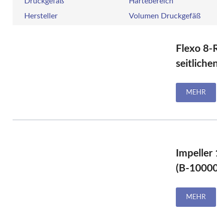
Druckgefäß
Härtebereich
W
E
Hersteller
Volumen Druckgefäß
W
S
Flexo 8-
F
M
seitliche
D
F
MEHR
R
B
S
S
P
Impeller
G
(B-10000
S
G
A
MEHR
G
S