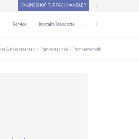
ONLINESHOP FÜR FACHHÄNDLER
Navigation
überspringen
n
Service
Kontakt/Standorte
chwimmbadtechnik
Pool-Abdecksysteme
PUMPENoase ONLINE-SHOP
kte & Kompetenzen
Pumpentechnik
Pumpentechnik
inbauteile aus
Produktkataloge
unststoff
erne News
Betriebsanleitungen - Allgemein
inbauteile aus Rotguss
e
Sicherheitsdatenblätter
nd Edelstahl
VC-Kugelhähne,
Praxistipps
ittinge, Rohre, Kleber
Video
Unterlagen anfordern
nd Klebeschläuche
diverse Formulare / Downloads
oolpflegemittel,
iltermaterial,
Anforderung Datanorm
asseranalyse
Liefer- und Versandinformationen
ilter-Solar- und
ückspülsteuerungen