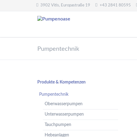
3902 Vitis, Europastraße 19
+43 2841 80595
Pumpentechnik
Wasseraufbereitung
Pumpentechnik
Oberwasserpumpen
Wasserfilter,
Druckminderer,
Unterwasserpumpen
Systemtrenner,
Tauchpumpen
Sicherheitsventile
Hebeanlagen
Enthärtungsanlagen
Navigation
Produkte & Kompetenzen
Handpumpen -
Dosieranlagen
überspringen
Spielplatzpumpen
Pumpentechnik
UV-Anlagen
Gartenpumpen
Oberwasserpumpen
Dosiermittel und
Flügelpumpen
Messgeräte
Unterwasserpumpen
Regenwassernutzung
Tauchpumpen
Teichreinigung
Frequenzumformer
Hebeanlagen