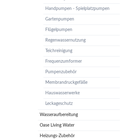
Pumpenzubehör
Handpumpen - Spielplatzpumpen
Membrandruckgefäße
Gartenpumpen
Hauswasserwerke
Flügelpumpen
Leckageschutz
Regenwassernutzung
Teichreinigung
Frequenzumformer
Pumpenzubehör
Membrandruckgefäße
Hauswasserwerke
Leckageschutz
Wasseraufbereitung
Oase Living Water
Heizungs-Zubehör