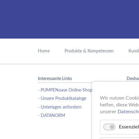
Navigation
überspringen
Home
Produkte & Kompetenzen
Kund
Interessante Links
Desha
- PUMPENoase Online-Shop
Ob Pu
Wasse
Wir nutzen Cookie
- Unsere Produktkataloge
Schwi
helfen, diese Web
- Unterlagen anfordern
Erfahr
unserer
Datensch
- DATANORM
Pumpe
ideale
Essenziel