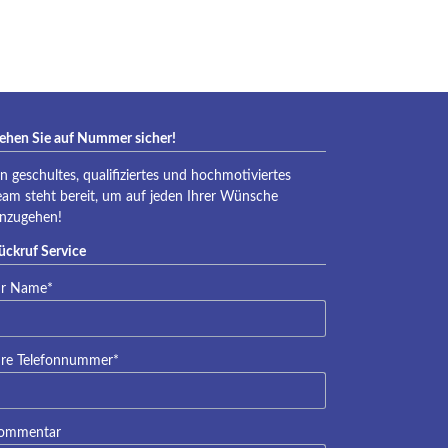
eraqua
ehen Sie auf Nummer sicher!
in geschultes, qualifiziertes und hochmotiviertes
eam steht bereit, um auf jeden Ihrer Wünsche
inzugehen!
ückruf Service
lichtfeld
hr Name
*
lichtfeld
hre Telefonnummer
*
ommentar