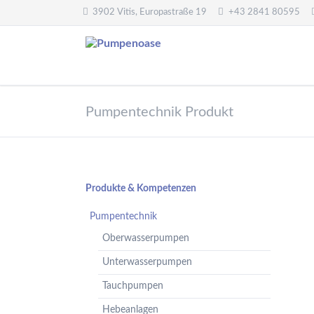
3902 Vitis, Europastraße 19
+43 2841 80595
Pumpentechnik
Wasseraufbereitung
Pumpentechnik Produkt
Oberwasserpumpen
Wasserfilter,
Druckminderer,
Unterwasserpumpen
Systemtrenner,
Tauchpumpen
Sicherheitsventile
Hebeanlagen
Enthärtungsanlagen
Navigation
Produkte & Kompetenzen
Handpumpen -
Dosieranlagen
überspringen
Spielplatzpumpen
Pumpentechnik
UV-Anlagen
Gartenpumpen
Oberwasserpumpen
Dosiermittel und
Flügelpumpen
Messgeräte
Unterwasserpumpen
Regenwassernutzung
Tauchpumpen
Teichreinigung
Frequenzumformer
Hebeanlagen