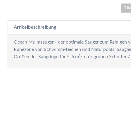
W
E
Ra
W
S
Artikelbeschreibung
F
M
Ocean Mulmsauger - der optimale Sauger zum Reinigen vo
D
Ruhezone von Schwimm-teichen und Naturpools. Sauglei
F
R
B
S
S
P
G
S
G
A
G
S