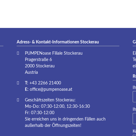
P
Adress- & Kontakt-Informationen Stockerau
G
PUMPENoase Filiale Stockerau
E
Pragerstraße 6
T
2000 Stockerau
e
Austria
R
T:
+43 2266 21400
Pf
I
E:
office@pumpenoase.at
Geschäftszeiten Stockerau:
Mo-Do: 07:30-12:00, 12:30-16:30
Pf
I
Fr: 07:30-12:00
Sie erreichen uns in dringenden Fällen auch
außerhalb der Öffnungszeiten!
K