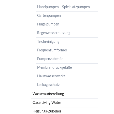
Pumpenzubehör
Handpumpen - Spielplatzpumpen
Membrandruckgefäße
Gartenpumpen
Hauswasserwerke
Flügelpumpen
Leckageschutz
Regenwassernutzung
Teichreinigung
Frequenzumformer
Pumpenzubehör
Membrandruckgefäße
Hauswasserwerke
Leckageschutz
Wasseraufbereitung
Oase Living Water
Heizungs-Zubehör