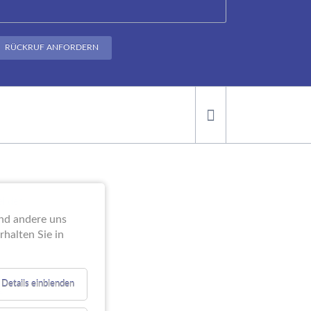
RÜCKRUF ANFORDERN
ei der
end andere uns
halten Sie in
Details einblenden
e