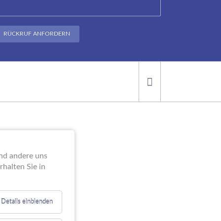
RÜCKRUF ANFORDERN
ei der
end andere uns
halten Sie in
Details einblenden
e