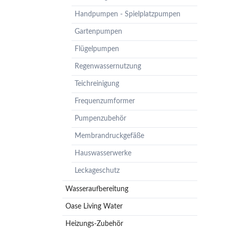
Pumpenzubehör
Handpumpen - Spielplatzpumpen
Membrandruckgefäße
Gartenpumpen
Hauswasserwerke
Flügelpumpen
Leckageschutz
Regenwassernutzung
Teichreinigung
Frequenzumformer
Pumpenzubehör
Membrandruckgefäße
Hauswasserwerke
Leckageschutz
Wasseraufbereitung
Oase Living Water
Heizungs-Zubehör