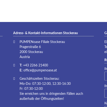
P
Adress- & Kontakt-Informationen Stockerau
G
PUMPENoase Filiale Stockerau
E
Pragerstraße 6
T
2000 Stockerau
e
Austria
R
T:
+43 2266 21400
Pf
I
E:
office@pumpenoase.at
Geschäftszeiten Stockerau:
Mo-Do: 07:30-12:00, 12:30-16:30
Pf
I
Fr: 07:30-12:00
Sie erreichen uns in dringenden Fällen auch
außerhalb der Öffnungszeiten!
K