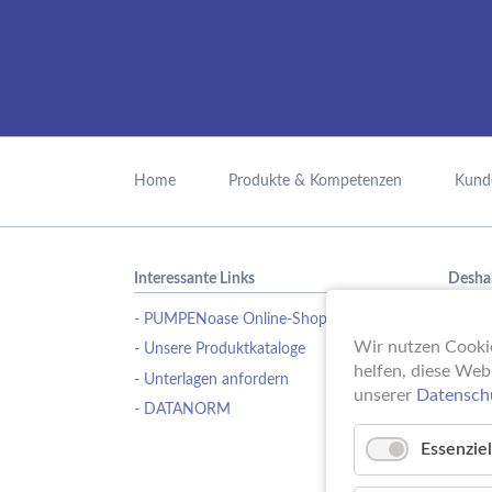
Navigation
überspringen
Home
Produkte & Kompetenzen
Kund
Interessante Links
Desha
- PUMPENoase Online-Shop
Ob Pu
Wasse
Wir nutzen Cookie
- Unsere Produktkataloge
Schwi
helfen, diese Web
- Unterlagen anfordern
Erfahr
unserer
Datensch
- DATANORM
Pumpe
ideale
Essenziel