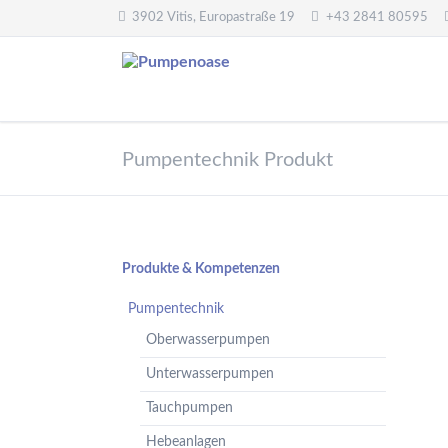
3902 Vitis, Europastraße 19
+43 2841 80595
Pumpentechnik
Wasseraufbereitung
Pumpentechnik Produkt
Oberwasserpumpen
Wasserfilter,
Druckminderer,
Unterwasserpumpen
Systemtrenner,
Tauchpumpen
Sicherheitsventile
Hebeanlagen
Enthärtungsanlagen
Navigation
Produkte & Kompetenzen
Handpumpen -
Dosieranlagen
überspringen
Spielplatzpumpen
Pumpentechnik
UV-Anlagen
Gartenpumpen
Oberwasserpumpen
Dosiermittel und
Flügelpumpen
Messgeräte
Unterwasserpumpen
Regenwassernutzung
Tauchpumpen
Teichreinigung
Frequenzumformer
Hebeanlagen