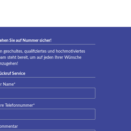
eraqua
ehen Sie auf Nummer sicher!
in geschultes, qualifiziertes und hochmotiviertes
eam steht bereit, um auf jeden Ihrer Wünsche
inzugehen!
ückruf Service
lichtfeld
hr Name
*
lichtfeld
hre Telefonnummer
*
ommentar