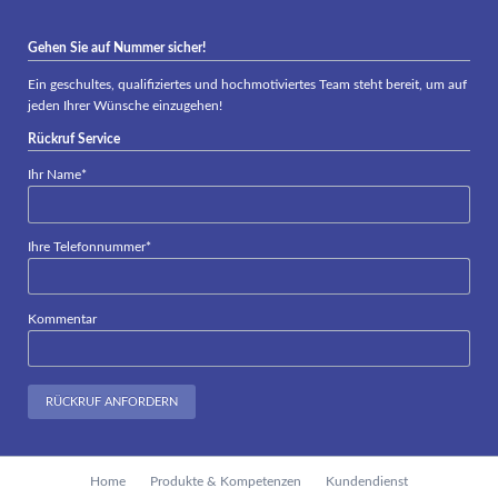
Gehen Sie auf Nummer sicher!
Ein geschultes, qualifiziertes und hochmotiviertes Team steht bereit, um auf
jeden Ihrer Wünsche einzugehen!
Rückruf Service
Pflichtfeld
Ihr Name
*
Pflichtfeld
Ihre Telefonnummer
*
Kommentar
RÜCKRUF ANFORDERN
Navigation
Home
Produkte & Kompetenzen
Kundendienst
überspringen