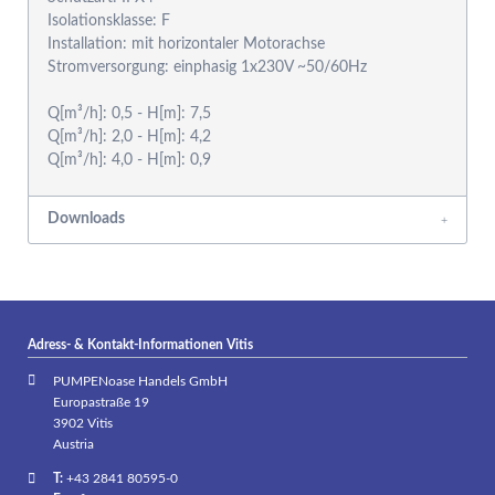
Isolationsklasse: F
Installation: mit horizontaler Motorachse
Stromversorgung: einphasig 1x230V ~50/60Hz
Q[m³/h]: 0,5 - H[m]: 7,5
Q[m³/h]: 2,0 - H[m]: 4,2
Downloads
Adress- & Kontakt-Informationen Vitis
PUMPENoase Handels GmbH
Europastraße 19
3902 Vitis
Austria
T:
+43 2841 80595-0