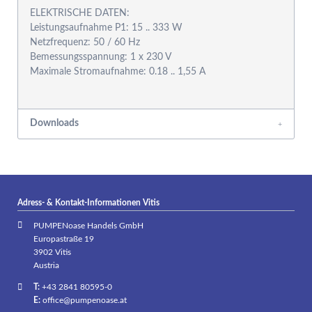
ELEKTRISCHE DATEN:
Leistungsaufnahme P1: 15 .. 333 W
Netzfrequenz: 50 / 60 Hz
Bemessungsspannung: 1 x 230 V
Maximale Stromaufnahme: 0.18 .. 1,55 A
Downloads
Adress- & Kontakt-Informationen Vitis
PUMPENoase Handels GmbH
Europastraße 19
3902 Vitis
Austria
T:
+43 2841 80595-0
E:
office@pumpenoase.at