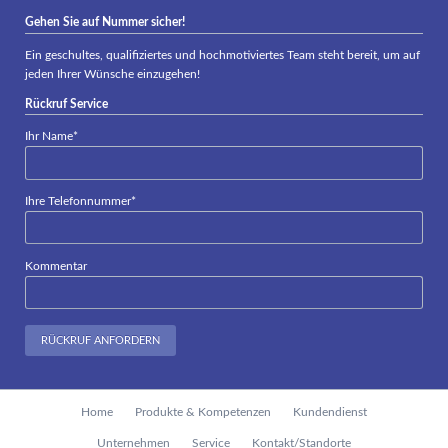
Gehen Sie auf Nummer sicher!
Ein geschultes, qualifiziertes und hochmotiviertes Team steht bereit, um auf
jeden Ihrer Wünsche einzugehen!
Rückruf Service
Pflichtfeld
Ihr Name
*
Pflichtfeld
Ihre Telefonnummer
*
Kommentar
RÜCKRUF ANFORDERN
Navigation
Home
Produkte & Kompetenzen
Kundendienst
überspringen
Unternehmen
Service
Kontakt/Standorte