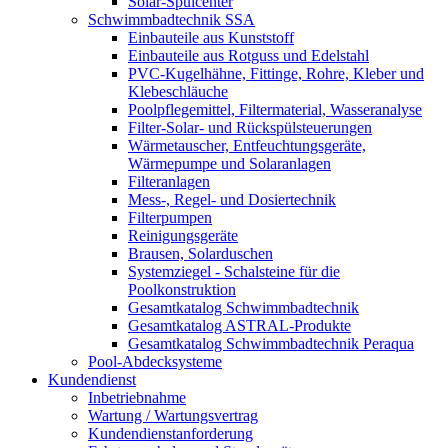
Solar-Spülcenter
Schwimmbadtechnik SSA
Einbauteile aus Kunststoff
Einbauteile aus Rotguss und Edelstahl
PVC-Kugelhähne, Fittinge, Rohre, Kleber und
Klebeschläuche
Poolpflegemittel, Filtermaterial, Wasseranalyse
Filter-Solar- und Rückspülsteuerungen
Wärmetauscher, Entfeuchtungsgeräte,
Wärmepumpe und Solaranlagen
Filteranlagen
Mess-, Regel- und Dosiertechnik
Filterpumpen
Reinigungsgeräte
Brausen, Solarduschen
Systemziegel - Schalsteine für die
Poolkonstruktion
Gesamtkatalog Schwimmbadtechnik
Gesamtkatalog ASTRAL-Produkte
Gesamtkatalog Schwimmbadtechnik Peraqua
Pool-Abdecksysteme
Kundendienst
Inbetriebnahme
Wartung / Wartungsvertrag
Kundendienstanforderung