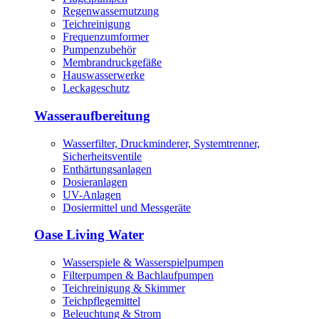
Regenwassernutzung
Teichreinigung
Frequenzumformer
Pumpenzubehör
Membrandruckgefäße
Hauswasserwerke
Leckageschutz
Wasseraufbereitung
Wasserfilter, Druckminderer, Systemtrenner,
Sicherheitsventile
Enthärtungsanlagen
Dosieranlagen
UV-Anlagen
Dosiermittel und Messgeräte
Oase Living Water
Wasserspiele & Wasserspielpumpen
Filterpumpen & Bachlaufpumpen
Teichreinigung & Skimmer
Teichpflegemittel
Beleuchtung & Strom