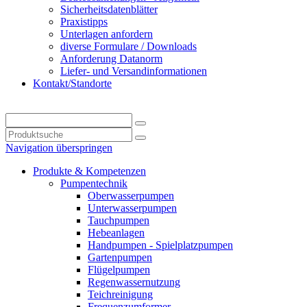
Sicherheitsdatenblätter
Praxistipps
Unterlagen anfordern
diverse Formulare / Downloads
Anforderung Datanorm
Liefer- und Versandinformationen
Kontakt/Standorte
Navigation überspringen
Produkte & Kompetenzen
Pumpentechnik
Oberwasserpumpen
Unterwasserpumpen
Tauchpumpen
Hebeanlagen
Handpumpen - Spielplatzpumpen
Gartenpumpen
Flügelpumpen
Regenwassernutzung
Teichreinigung
Frequenzumformer