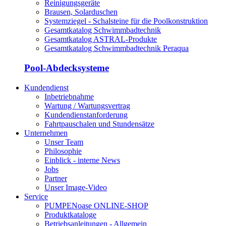
Reinigungsgeräte
Brausen, Solarduschen
Systemziegel - Schalsteine für die Poolkonstruktion
Gesamtkatalog Schwimmbadtechnik
Gesamtkatalog ASTRAL-Produkte
Gesamtkatalog Schwimmbadtechnik Peraqua
Pool-Abdecksysteme
Kundendienst
Inbetriebnahme
Wartung / Wartungsvertrag
Kundendienstanforderung
Fahrtpauschalen und Stundensätze
Unternehmen
Unser Team
Philosophie
Einblick - interne News
Jobs
Partner
Unser Image-Video
Service
PUMPENoase ONLINE-SHOP
Produktkataloge
Betriebsanleitungen - Allgemein