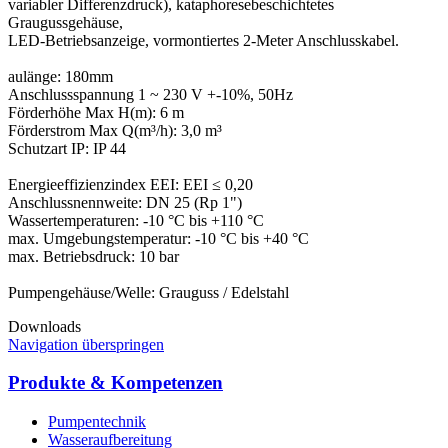
variabler Differenzdruck), kataphoresebeschichtetes
Graugussgehäuse,
LED-Betriebsanzeige, vormontiertes 2-Meter Anschlusskabel.
aulänge: 180mm
Anschlussspannung 1 ~ 230 V +-10%, 50Hz
Förderhöhe Max H(m): 6 m
Förderstrom Max Q(m³/h): 3,0 m³
Schutzart IP: IP 44
Energieeffizienzindex EEI: EEI ≤ 0,20
Anschlussnennweite: DN 25 (Rp 1")
Wassertemperaturen: -10 °C bis +110 °C
max. Umgebungstemperatur: -10 °C bis +40 °C
max. Betriebsdruck: 10 bar
Downloads
Navigation überspringen
Produkte & Kompetenzen
Pumpentechnik
Wasseraufbereitung