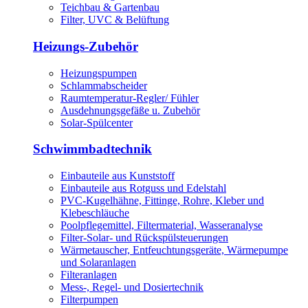
Teichbau & Gartenbau
Filter, UVC & Belüftung
Heizungs-Zubehör
Heizungspumpen
Schlammabscheider
Raumtemperatur-Regler/ Fühler
Ausdehnungsgefäße u. Zubehör
Solar-Spülcenter
Schwimmbadtechnik
Einbauteile aus Kunststoff
Einbauteile aus Rotguss und Edelstahl
PVC-Kugelhähne, Fittinge, Rohre, Kleber und
Klebeschläuche
Poolpflegemittel, Filtermaterial, Wasseranalyse
Filter-Solar- und Rückspülsteuerungen
Wärmetauscher, Entfeuchtungsgeräte, Wärmepumpe
und Solaranlagen
Filteranlagen
Mess-, Regel- und Dosiertechnik
Filterpumpen