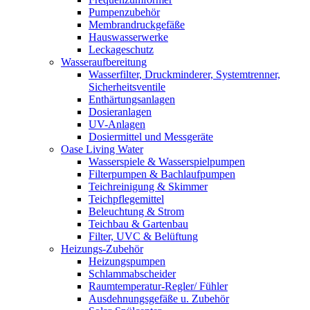
Pumpenzubehör
Membrandruckgefäße
Hauswasserwerke
Leckageschutz
Wasseraufbereitung
Wasserfilter, Druckminderer, Systemtrenner,
Sicherheitsventile
Enthärtungsanlagen
Dosieranlagen
UV-Anlagen
Dosiermittel und Messgeräte
Oase Living Water
Wasserspiele & Wasserspielpumpen
Filterpumpen & Bachlaufpumpen
Teichreinigung & Skimmer
Teichpflegemittel
Beleuchtung & Strom
Teichbau & Gartenbau
Filter, UVC & Belüftung
Heizungs-Zubehör
Heizungspumpen
Schlammabscheider
Raumtemperatur-Regler/ Fühler
Ausdehnungsgefäße u. Zubehör