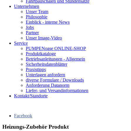
Fahrtpauschalen und Stundensätze
Unternehmen
Unser Team
Philosophie
Einblick - interne News
Jobs
Partner
Unser Image-Video
Service
PUMPENoase ONLINE-SHOP
Produktkataloge
Betriebsanleitungen - Allgemein
Sicherheitsdatenblätter
Praxistipps
Unterlagen anfordern
diverse Formulare / Downloads
Anforderung Datanorm
Liefer- und Versandinformationen
Kontakt/Standorte
Facebook
Heizungs-Zubehör Produkt