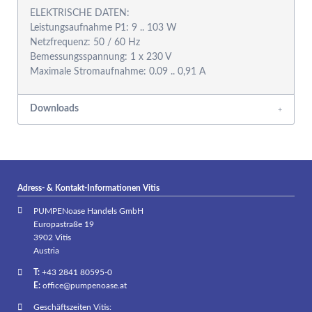
ELEKTRISCHE DATEN:
Leistungsaufnahme P1: 9 .. 103 W
Netzfrequenz: 50 / 60 Hz
Bemessungsspannung: 1 x 230 V
Downloads
Adress- & Kontakt-Informationen Vitis
PUMPENoase Handels GmbH
Europastraße 19
3902 Vitis
Austria
T:
+43 2841 80595-0
E:
office@pumpenoase.at
Geschäftszeiten Vitis: