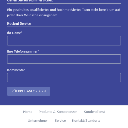
Gehen Sie auf Nummer sicher!
Ein geschultes, qualifiziertes und hochmotiviertes Team steht bereit, um auf
jeden Ihrer Wünsche einzugehen!
Rückruf Service
Pflichtfeld
Ihr Name
*
Pflichtfeld
Ihre Telefonnummer
*
Kommentar
RÜCKRUF ANFORDERN
Navigation
Home
Produkte & Kompetenzen
Kundendienst
überspringen
Unternehmen
Service
Kontakt/Standorte