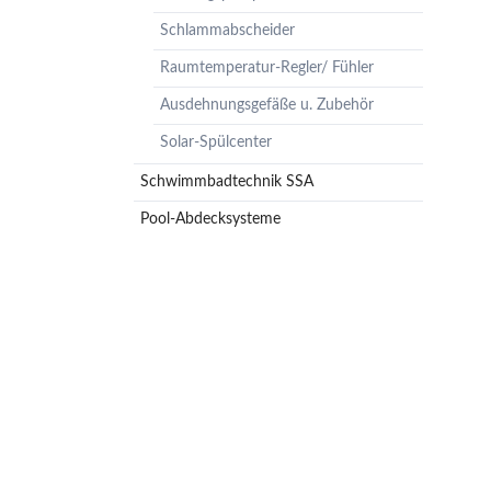
Pumpenzubehör
Schlammabscheider
Membrandruckgefäße
Raumtemperatur-Regler/ Fühler
Hauswasserwerke
Ausdehnungsgefäße u. Zubehör
Leckageschutz
Solar-Spülcenter
Schwimmbadtechnik SSA
Pool-Abdecksysteme