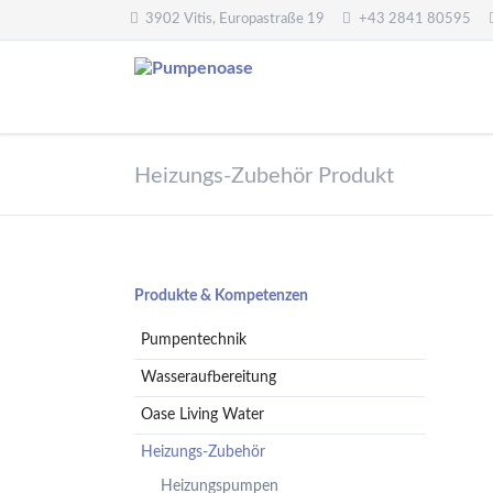
3902 Vitis, Europastraße 19
+43 2841 80595
Pumpentechnik
Wasseraufbereitung
Heizungs-Zubehör Produkt
Oberwasserpumpen
Wasserfilter,
Druckminderer,
Unterwasserpumpen
Systemtrenner,
Tauchpumpen
Sicherheitsventile
Hebeanlagen
Enthärtungsanlagen
Navigation
Produkte & Kompetenzen
Handpumpen -
Dosieranlagen
überspringen
Spielplatzpumpen
Pumpentechnik
UV-Anlagen
Gartenpumpen
Dosiermittel und
Wasseraufbereitung
Flügelpumpen
Messgeräte
Oase Living Water
Regenwassernutzung
Heizungs-Zubehör
Teichreinigung
Frequenzumformer
Heizungspumpen