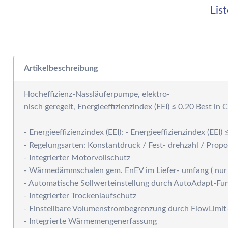
W
Lis
E
W
S
Ra
F
M
Artikelbeschreibung
D
F
Hocheffizienz-Nassläuferpumpe, elektro-
R
nisch geregelt, Energieeffizienzindex (EEI) ≤ 0.20 Best in C
B
S
- Energieeffizienzindex (EEI): - Energieeffizienzindex (EEI) 
S
- Regelungsarten: Konstantdruck / Fest- drehzahl / Prop
P
- Integrierter Motorvollschutz
G
- Wärmedämmschalen gem. EnEV im Liefer- umfang ( nur 
S
- Automatische Sollwerteinstellung durch AutoAdapt-Fu
G
- Integrierter Trockenlaufschutz
A
- Einstellbare Volumenstrombegrenzung durch FlowLimit
G
- Integrierte Wärmemengenerfassung
S