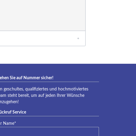
ehen Sie auf Nummer sicher!
in geschultes, qualifiziertes und hochmotiviertes
eam steht bereit, um auf jeden Ihrer Wünsche
inzugehen!
ückruf Service
lichtfeld
hr Name
*