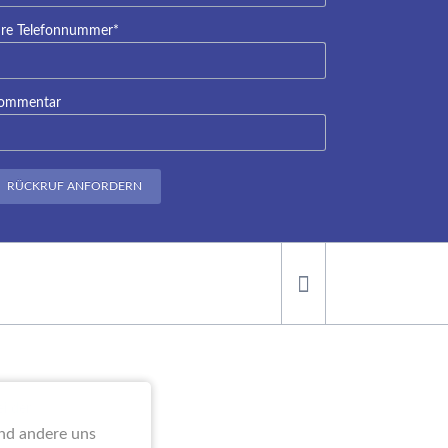
lichtfeld
hre Telefonnummer
*
ommentar
RÜCKRUF ANFORDERN
ei der
end andere uns