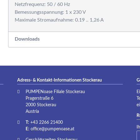
Netzfrequenz: 50 / 60 Hz
Bemessungsspannung: 1 x 230 V
Downloads
Adress- & Kontakt-Informationen Stockerau
G
PUMPENoase Filiale Stockerau
E
Pragerstraße 6
T
2000 Stockerau
e
Austria
R
T:
+43 2266 21400
Pf
I
E:
office@pumpenoase.at
Geschäftszeiten Stockerau: