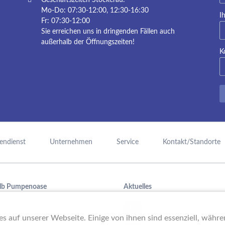
Mo-Do: 07:30-12:00, 12:30-16:30
Pf
I
Fr: 07:30-12:00
Sie erreichen uns in dringenden Fällen auch
außerhalb der Öffnungszeiten!
K
endienst
Unternehmen
Service
Kontakt/Standorte
lb Pumpenoase
Aktuelles
mpentechnik,
Schule trifft Wirtschaft b
15.
PUMPENoase!
JUN
raufbereitung oder
s auf unserer Webseite. Einige von ihnen sind essenziell, währ