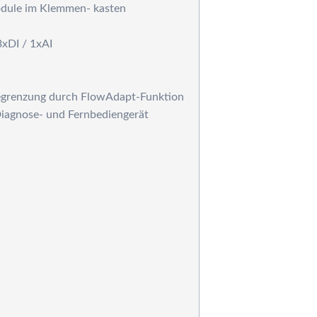
odule im Klemmen- kasten
eraqua
3xDI / 1xAI
begrenzung durch FlowAdapt-Funktion
 Diagnose- und Fernbediengerät