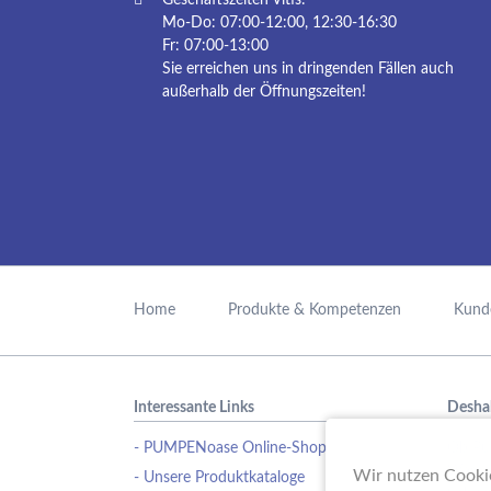
Mo-Do: 07:00-12:00, 12:30-16:30
Fr: 07:00-13:00
Sie erreichen uns in dringenden Fällen auch
außerhalb der Öffnungszeiten!
Navigation
überspringen
Home
Produkte & Kompetenzen
Kund
Interessante Links
Desha
- PUMPENoase Online-Shop
Ob Pu
Wasse
Wir nutzen Cookie
- Unsere Produktkataloge