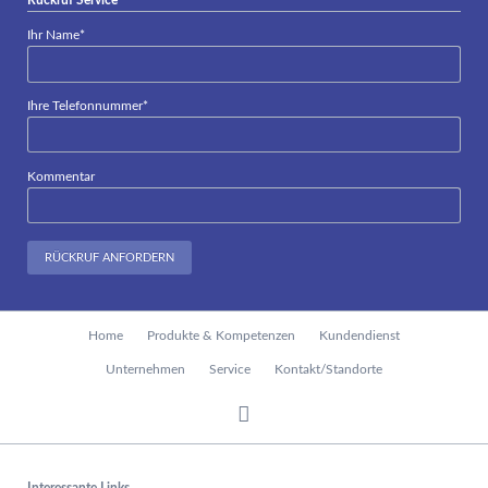
Pflichtfeld
Ihr Name
*
Pflichtfeld
Ihre Telefonnummer
*
Kommentar
RÜCKRUF ANFORDERN
Navigation
Home
Produkte & Kompetenzen
Kundendienst
überspringen
Unternehmen
Service
Kontakt/Standorte
Interessante Links