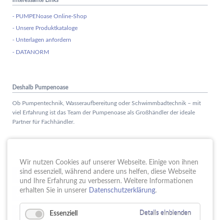
- PUMPENoase Online-Shop
- Unsere Produktkataloge
- Unterlagen anfordern
- DATANORM
Deshalb Pumpenoase
Ob Pumpentechnik, Wasseraufbereitung oder Schwimmbadtechnik – mit
viel Erfahrung ist das Team der Pumpenoase als Großhändler der ideale
Partner für Fachhändler.
Aktuelles
Wir nutzen Cookies auf unserer Webseite. Einige von ihnen
Schule trifft Wirtschaft bei der PUMPENoase!
sind essenziell, während andere uns helfen, diese Webseite
15.
JUN
und Ihre Erfahrung zu verbessern. Weitere Informationen
Vortrag IT-Sicherheit
erhalten Sie in unserer
Datenschutzerklärung
.
18.
MAI
16 Jahre PUMPENoase
01.
Essenziell
Details einblenden
APR