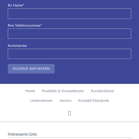
Pflichtfeld
Ihr Name
*
Pflichtfeld
Ihre Telefonnummer
*
Kommentar
RÜCKRUF ANFORDERN
Navigation
Home
Produkte & Kompetenzen
Kundendienst
überspringen
Unternehmen
Service
Kontakt/Standorte
Interessante Links