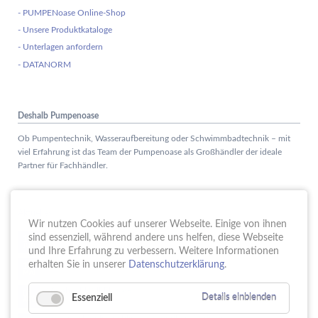
- PUMPENoase Online-Shop
- Unsere Produktkataloge
- Unterlagen anfordern
- DATANORM
Deshalb Pumpenoase
Ob Pumpentechnik, Wasseraufbereitung oder Schwimmbadtechnik – mit
viel Erfahrung ist das Team der Pumpenoase als Großhändler der ideale
Partner für Fachhändler.
Aktuelles
Wir nutzen Cookies auf unserer Webseite. Einige von ihnen
Schule trifft Wirtschaft bei der PUMPENoase!
sind essenziell, während andere uns helfen, diese Webseite
15.
JUN
und Ihre Erfahrung zu verbessern. Weitere Informationen
Vortrag IT-Sicherheit
erhalten Sie in unserer
Datenschutzerklärung
.
18.
MAI
16 Jahre PUMPENoase
01.
Essenziell
Details einblenden
APR
Gütesiegel für Betriebliche Gesundheitsförderung