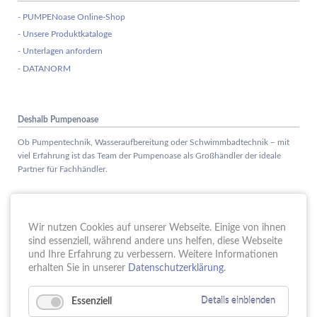
- PUMPENoase Online-Shop
- Unsere Produktkataloge
- Unterlagen anfordern
- DATANORM
Deshalb Pumpenoase
Ob Pumpentechnik, Wasseraufbereitung oder Schwimmbadtechnik – mit
viel Erfahrung ist das Team der Pumpenoase als Großhändler der ideale
Partner für Fachhändler.
Aktuelles
Wir nutzen Cookies auf unserer Webseite. Einige von ihnen
Schule trifft Wirtschaft bei der PUMPENoase!
sind essenziell, während andere uns helfen, diese Webseite
15.
JUN
und Ihre Erfahrung zu verbessern. Weitere Informationen
Vortrag IT-Sicherheit
erhalten Sie in unserer
Datenschutzerklärung
.
18.
MAI
16 Jahre PUMPENoase
01.
Essenziell
Details einblenden
APR