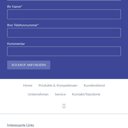
Pflichtfeld
Ihr Name
*
Pflichtfeld
Ihre Telefonnummer
*
Kommentar
RÜCKRUF ANFORDERN
Navigation
Home
Produkte & Kompetenzen
Kundendienst
überspringen
Unternehmen
Service
Kontakt/Standorte
Interessante Links