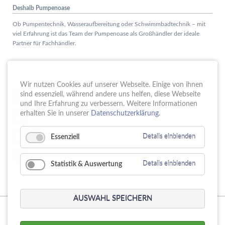
Deshalb Pumpenoase
Ob Pumpentechnik, Wasseraufbereitung oder Schwimmbadtechnik – mit
viel Erfahrung ist das Team der Pumpenoase als Großhändler der ideale
Partner für Fachhändler.
Aktuelles
Wir nutzen Cookies auf unserer Webseite. Einige von ihnen
Schule trifft Wirtschaft bei der PUMPENoase!
sind essenziell, während andere uns helfen, diese Webseite
15.
JUN
und Ihre Erfahrung zu verbessern. Weitere Informationen
Vortrag IT-Sicherheit
erhalten Sie in unserer
Datenschutzerklärung
.
18.
MAI
16 Jahre PUMPENoase
01.
Essenziell
Details einblenden
APR
Gütesiegel für Betriebliche Gesundheitsförderung
23.
MÄR
Statistik & Auswertung
Details einblenden
AUSWAHL SPEICHERN
© Copyright 2026. PUMPENoase Handels GmbH