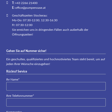
T:
+43 2266 21400
E:
office@pumpenoase.at
Geschäftszeiten Stockerau:
Mo-Do: 07:30-12:00, 12:30-16:30
Fr: 07:30-12:00
Sie erreichen uns in dringenden Fällen auch außerhalb der
Öffnungszeiten!
Gehen Sie auf Nummer sicher!
Ein geschultes, qualifiziertes und hochmotiviertes Team steht bereit, um auf
jeden Ihrer Wünsche einzugehen!
Rückruf Service
Pflichtfeld
Ihr Name
*
Pflichtfeld
Ihre Telefonnummer
*
Kommentar