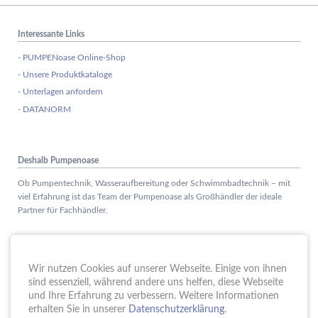
Interessante Links
- PUMPENoase Online-Shop
- Unsere Produktkataloge
- Unterlagen anfordern
- DATANORM
Deshalb Pumpenoase
Ob Pumpentechnik, Wasseraufbereitung oder Schwimmbadtechnik – mit
viel Erfahrung ist das Team der Pumpenoase als Großhändler der ideale
Partner für Fachhändler.
Aktuelles
Wir nutzen Cookies auf unserer Webseite. Einige von ihnen
Schule trifft Wirtschaft bei der PUMPENoase!
sind essenziell, während andere uns helfen, diese Webseite
15.
JUN
und Ihre Erfahrung zu verbessern. Weitere Informationen
Vortrag IT-Sicherheit
erhalten Sie in unserer
Datenschutzerklärung
.
18.
MAI