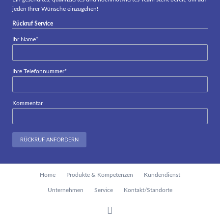
jeden Ihrer Wünsche einzugehen!
Rückruf Service
Pflichtfeld
Ihr Name
*
Pflichtfeld
Ihre Telefonnummer
*
Kommentar
RÜCKRUF ANFORDERN
Navigation
Home
Produkte & Kompetenzen
Kundendienst
überspringen
Unternehmen
Service
Kontakt/Standorte