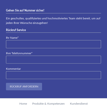
Gehen Sie auf Nummer sicher!
Ein geschultes, qualifiziertes und hochmotiviertes Team steht bereit, um auf
jeden Ihrer Wünsche einzugehen!
Rückruf Service
Pflichtfeld
Ihr Name
*
Pflichtfeld
Ihre Telefonnummer
*
Kommentar
RÜCKRUF ANFORDERN
Navigation
Home
Produkte & Kompetenzen
Kundendienst
überspringen