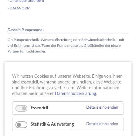
- Unterlagen anfordern
- DATANORM
Deshalb Pumpenoase
Ob Pumpentechnik, Wasseraufbereitung oder Schwimmbadtechnik – mit
viel Erfahrung ist das Team der Pumpenoase als Großhändler der ideale
Partner für Fachhändler.
Aktuelles
Wir nutzen Cookies auf unserer Webseite. Einige von ihnen
Schule trifft Wirtschaft bei der PUMPENoase!
sind essenziell, während andere uns helfen, diese Webseite
15.
JUN
und Ihre Erfahrung zu verbessern. Weitere Informationen
Vortrag IT-Sicherheit
erhalten Sie in unserer
Datenschutzerklärung
.
18.
MAI
16 Jahre PUMPENoase
01.
Essenziell
Details einblenden
APR
Gütesiegel für Betriebliche Gesundheitsförderung
23.
MÄR
Statistik & Auswertung
Details einblenden