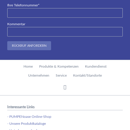
Pflichtfeld
Ihre Telefonnummer
*
Kommentar
RÜCKRUF ANFORDERN
Navigation
Home
Produkte & Kompetenzen
Kundendienst
überspringen
Unternehmen
Service
Kontakt/Standorte
Interessante Links
- PUMPENoase Online-Shop
- Unsere Produktkataloge