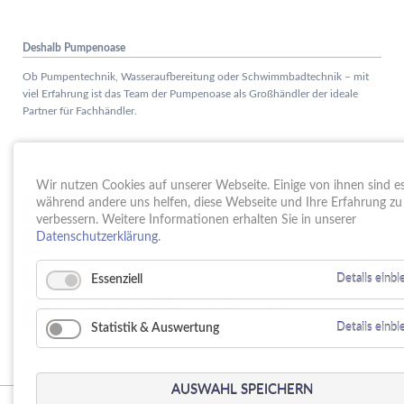
Deshalb Pumpenoase
Ob Pumpentechnik, Wasseraufbereitung oder Schwimmbadtechnik – mit
viel Erfahrung ist das Team der Pumpenoase als Großhändler der ideale
Partner für Fachhändler.
Aktuelles
Wir nutzen Cookies auf unserer Webseite. Einige von ihnen sind ess
Schule trifft Wirtschaft bei der PUMPENoase!
während andere uns helfen, diese Webseite und Ihre Erfahrung zu
15.
JUN
verbessern. Weitere Informationen erhalten Sie in unserer
Vortrag IT-Sicherheit
Datenschutzerklärung
.
18.
MAI
16 Jahre PUMPENoase
01.
Essenziell
Details einb
APR
Gütesiegel für Betriebliche Gesundheitsförderung
23.
MÄR
Statistik & Auswertung
Details einb
AUSWAHL SPEICHERN