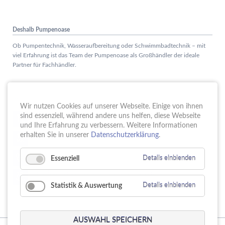
Deshalb Pumpenoase
Ob Pumpentechnik, Wasseraufbereitung oder Schwimmbadtechnik – mit
viel Erfahrung ist das Team der Pumpenoase als Großhändler der ideale
Partner für Fachhändler.
Aktuelles
Wir nutzen Cookies auf unserer Webseite. Einige von ihnen
Schule trifft Wirtschaft bei der PUMPENoase!
sind essenziell, während andere uns helfen, diese Webseite
15.
JUN
und Ihre Erfahrung zu verbessern. Weitere Informationen
Vortrag IT-Sicherheit
erhalten Sie in unserer
Datenschutzerklärung
.
18.
MAI
16 Jahre PUMPENoase
01.
Essenziell
Details einblenden
APR
Gütesiegel für Betriebliche Gesundheitsförderung
23.
MÄR
Statistik & Auswertung
Details einblenden
AUSWAHL SPEICHERN