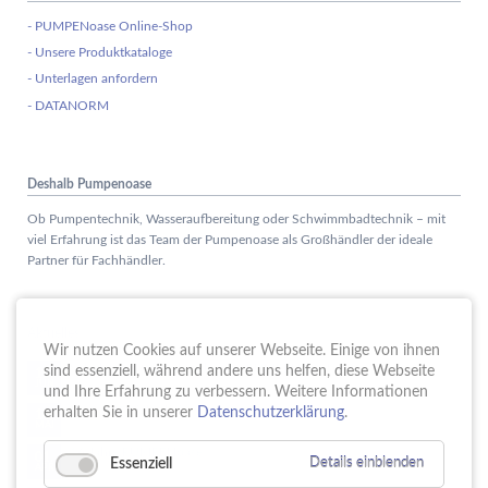
- PUMPENoase Online-Shop
- Unsere Produktkataloge
- Unterlagen anfordern
- DATANORM
Deshalb Pumpenoase
Ob Pumpentechnik, Wasseraufbereitung oder Schwimmbadtechnik – mit
viel Erfahrung ist das Team der Pumpenoase als Großhändler der ideale
Partner für Fachhändler.
Aktuelles
Wir nutzen Cookies auf unserer Webseite. Einige von ihnen
Schule trifft Wirtschaft bei der PUMPENoase!
sind essenziell, während andere uns helfen, diese Webseite
15.
JUN
und Ihre Erfahrung zu verbessern. Weitere Informationen
Vortrag IT-Sicherheit
erhalten Sie in unserer
Datenschutzerklärung
.
18.
MAI
16 Jahre PUMPENoase
01.
Essenziell
Details einblenden
APR