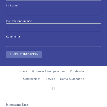
Pflichtfeld
Ihr Name
*
Pflichtfeld
Ihre Telefonnummer
*
Kommentar
RÜCKRUF ANFORDERN
Navigation
Home
Produkte & Kompetenzen
Kundendienst
überspringen
Unternehmen
Service
Kontakt/Standorte
Interessante Links