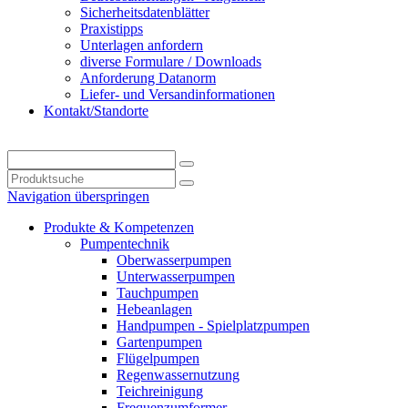
Sicherheitsdatenblätter
Praxistipps
Unterlagen anfordern
diverse Formulare / Downloads
Anforderung Datanorm
Liefer- und Versandinformationen
Kontakt/Standorte
Navigation überspringen
Produkte & Kompetenzen
Pumpentechnik
Oberwasserpumpen
Unterwasserpumpen
Tauchpumpen
Hebeanlagen
Handpumpen - Spielplatzpumpen
Gartenpumpen
Flügelpumpen
Regenwassernutzung
Teichreinigung
Frequenzumformer