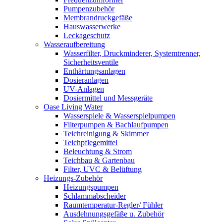
Pumpenzubehör
Membrandruckgefäße
Hauswasserwerke
Leckageschutz
Wasseraufbereitung
Wasserfilter, Druckminderer, Systemtrenner,
Sicherheitsventile
Enthärtungsanlagen
Dosieranlagen
UV-Anlagen
Dosiermittel und Messgeräte
Oase Living Water
Wasserspiele & Wasserspielpumpen
Filterpumpen & Bachlaufpumpen
Teichreinigung & Skimmer
Teichpflegemittel
Beleuchtung & Strom
Teichbau & Gartenbau
Filter, UVC & Belüftung
Heizungs-Zubehör
Heizungspumpen
Schlammabscheider
Raumtemperatur-Regler/ Fühler
Ausdehnungsgefäße u. Zubehör