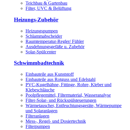
Teichbau & Gartenbau
Filter, UVC & Belüftung
Heizungs-Zubehör
Heizungspumpen
Schlammabscheider
Raumtemperatur-Regler/ Fühler
Ausdehnungsgefäße u. Zubehör
Solar-Spülcenter
Schwimmbadtechnik
Einbauteile aus Kunststoff
Einbauteile aus Rotguss und Edelstahl
PVC-Kugelhähne, Fittinge, Rohre, Kleber und
Klebeschläuche
Poolpflegemittel, Filtermaterial, Wasseranalyse
Filter-Solar- und Rückspülsteuerungen
Wärmetauscher, Entfeuchtungsgeräte, Wärmepumpe
und Solaranlagen
Filteranlagen
Mess-, Regel- und Dosiertechnik
Filterpumpen