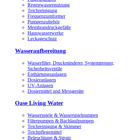
Regenwassernutzung
Teichreinigung
Frequenzumformer
Pumpenzubehör
Membrandruckgefäße
Hauswasserwerke
Leckageschutz
Wasseraufbereitung
Wasserfilter, Druckminderer, Systemtrenner,
Sicherheitsventile
Enthärtungsanlagen
Dosieranlagen
UV-Anlagen
Dosiermittel und Messgeräte
Oase Living Water
Wasserspiele & Wasserspielpumpen
Filterpumpen & Bachlaufpumpen
Teichreinigung & Skimmer
Teichpflegemittel
Beleuchtung & Strom