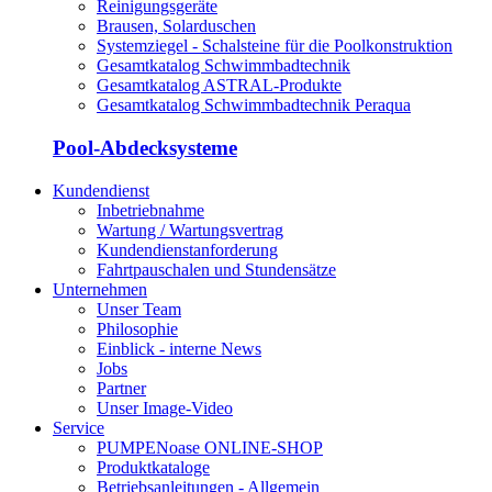
Reinigungsgeräte
Brausen, Solarduschen
Systemziegel - Schalsteine für die Poolkonstruktion
Gesamtkatalog Schwimmbadtechnik
Gesamtkatalog ASTRAL-Produkte
Gesamtkatalog Schwimmbadtechnik Peraqua
Pool-Abdecksysteme
Kundendienst
Inbetriebnahme
Wartung / Wartungsvertrag
Kundendienstanforderung
Fahrtpauschalen und Stundensätze
Unternehmen
Unser Team
Philosophie
Einblick - interne News
Jobs
Partner
Unser Image-Video
Service
PUMPENoase ONLINE-SHOP
Produktkataloge
Betriebsanleitungen - Allgemein