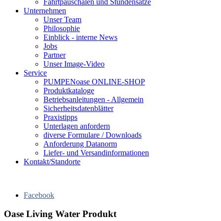
Fahrtpauschalen und Stundensätze
Unternehmen
Unser Team
Philosophie
Einblick - interne News
Jobs
Partner
Unser Image-Video
Service
PUMPENoase ONLINE-SHOP
Produktkataloge
Betriebsanleitungen - Allgemein
Sicherheitsdatenblätter
Praxistipps
Unterlagen anfordern
diverse Formulare / Downloads
Anforderung Datanorm
Liefer- und Versandinformationen
Kontakt/Standorte
Facebook
Oase Living Water Produkt