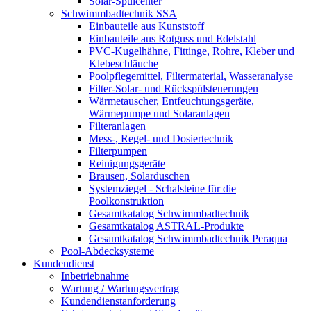
Solar-Spülcenter
Schwimmbadtechnik SSA
Einbauteile aus Kunststoff
Einbauteile aus Rotguss und Edelstahl
PVC-Kugelhähne, Fittinge, Rohre, Kleber und
Klebeschläuche
Poolpflegemittel, Filtermaterial, Wasseranalyse
Filter-Solar- und Rückspülsteuerungen
Wärmetauscher, Entfeuchtungsgeräte,
Wärmepumpe und Solaranlagen
Filteranlagen
Mess-, Regel- und Dosiertechnik
Filterpumpen
Reinigungsgeräte
Brausen, Solarduschen
Systemziegel - Schalsteine für die
Poolkonstruktion
Gesamtkatalog Schwimmbadtechnik
Gesamtkatalog ASTRAL-Produkte
Gesamtkatalog Schwimmbadtechnik Peraqua
Pool-Abdecksysteme
Kundendienst
Inbetriebnahme
Wartung / Wartungsvertrag
Kundendienstanforderung