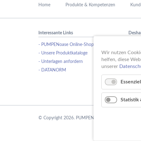
überspringen
Home
Produkte & Kompetenzen
Kund
Interessante Links
Desha
- PUMPENoase Online-Shop
Ob Pu
Wasse
Wir nutzen Cookie
- Unsere Produktkataloge
Schwi
helfen, diese Web
- Unterlagen anfordern
Erfahr
unserer
Datensch
- DATANORM
Pumpe
ideale
Essenziel
Statisti
© Copyright 2026. PUMPENoase Handels GmbH