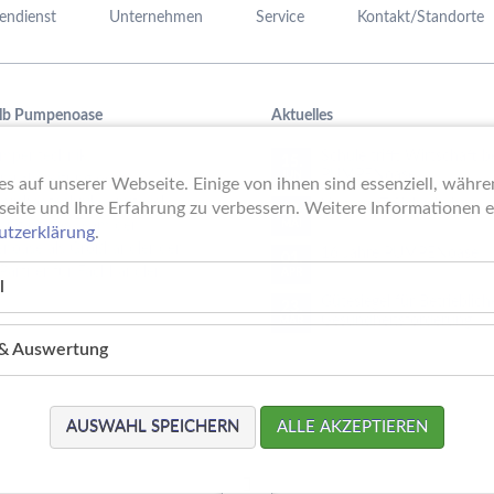
endienst
Unternehmen
Service
Kontakt/Standorte
lb Pumpenoase
Aktuelles
mpentechnik,
Schule trifft Wirtschaft b
15.
PUMPENoase!
JUN
raufbereitung oder
s auf unserer Webseite. Einige von ihnen sind essenziell, währ
mmbadtechnik – mit viel
Vortrag IT-Sicherheit
seite und Ihre Erfahrung zu verbessern. Weitere Informationen er
18.
ung ist das Team der
MAI
utzerklärung
.
noase als Großhändler der
16 Jahre PUMPENoase
01.
 Partner für Fachhändler.
APR
l
Gütesiegel für Betrieblich
23.
Gesundheitsförderung
MÄR
k & Auswertung
AUSWAHL SPEICHERN
ALLE AKZEPTIEREN