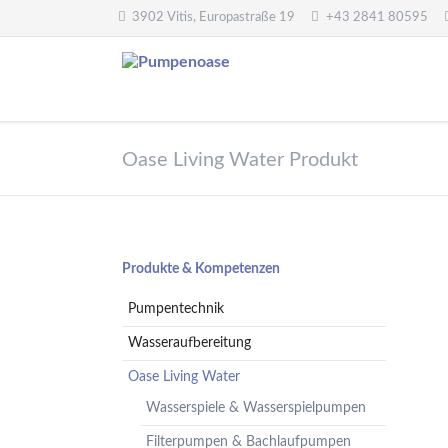
3902 Vitis, Europastraße 19
+43 2841 80595
Pumpentechnik
Wasseraufbereitung
Oase Living Water Produkt
Oberwasserpumpen
Wasserfilter,
Druckminderer,
Unterwasserpumpen
Systemtrenner,
Tauchpumpen
Sicherheitsventile
Hebeanlagen
Enthärtungsanlagen
Navigation
Produkte & Kompetenzen
Handpumpen -
Dosieranlagen
überspringen
Spielplatzpumpen
Pumpentechnik
UV-Anlagen
Gartenpumpen
Dosiermittel und
Wasseraufbereitung
Flügelpumpen
Messgeräte
Oase Living Water
Regenwassernutzung
Wasserspiele & Wasserspielpumpen
Teichreinigung
Frequenzumformer
Filterpumpen & Bachlaufpumpen