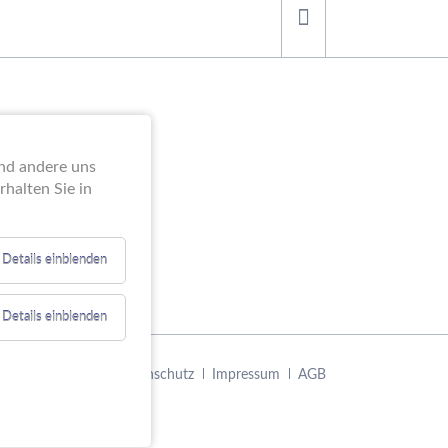
ei der
end andere uns
halten Sie in
Details einblenden
e
Details einblenden
Navigation
Produktsuche
Datenschutz
Impressum
AGB
überspringen