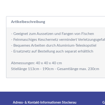
W
E
Ra
W
S
Artikelbeschreibung
F
M
- Geeignet zum Aussetzen und Fangen von Fischen
D
- Feinmaschiges Keschernetz vermindert Verletzungsgefah
F
- Bequemes Arbeiten durch Aluminium-Teleskopstiel
R
- Ersatznetz auf Bestellung auch separat erhältlich
B
S
Abmessungen: 40 x 40 x 40 cm
S
Stiellänge 113cm - 190cm - Gesamtlänge max. 230cm
P
G
S
G
A
G
Adress- & Kontakt-Informationen Stockerau
G
S