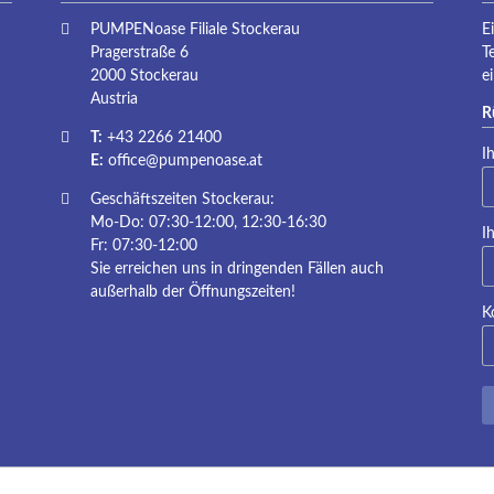
P
PUMPENoase Filiale Stockerau
E
Pragerstraße 6
T
2000 Stockerau
e
Austria
R
T:
+43 2266 21400
Pf
I
E:
office@pumpenoase.at
Geschäftszeiten Stockerau:
Mo-Do: 07:30-12:00, 12:30-16:30
Pf
I
Fr: 07:30-12:00
Sie erreichen uns in dringenden Fällen auch
außerhalb der Öffnungszeiten!
K