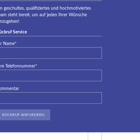
eraqua
in geschultes, qualifiziertes und hochmotiviertes
eam steht bereit, um auf jeden Ihrer Wünsche
inzugehen!
ückruf Service
lichtfeld
hr Name
*
lichtfeld
hre Telefonnummer
*
ommentar
RÜCKRUF ANFORDERN