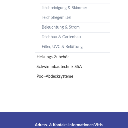
Pumpenzubehör
Teichreinigung & Skimmer
Membrandruckgefäße
Teichpflegemittel
Hauswasserwerke
Beleuchtung & Strom
Leckageschutz
Teichbau & Gartenbau
Filter, UVC & Belüftung
Heizungs-Zubehör
Schwimmbadtechnik SSA
Pool-Abdecksysteme
Adress- & Kontakt-Informationen Vitis