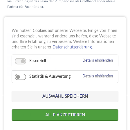
viel Erfahrung ist das Team der Pumpenoase als Großhändler der ideale
Partner für Fachhändler.
Aktuelles
Wir nutzen Cookies auf unserer Webseite. Einige von ihnen
Schule trifft Wirtschaft bei der PUMPENoase!
sind essenziell, während andere uns helfen, diese Webseite
15.
JUN
und Ihre Erfahrung zu verbessern. Weitere Informationen
Vortrag IT-Sicherheit
erhalten Sie in unserer
Datenschutzerklärung
.
18.
MAI
16 Jahre PUMPENoase
01.
Essenziell
Details einblenden
APR
Gütesiegel für Betriebliche Gesundheitsförderung
23.
MÄR
Statistik & Auswertung
Details einblenden
AUSWAHL SPEICHERN
© Copyright 2026. PUMPENoase Handels GmbH
Navigation
Produktsuche
Datenschutz
Impressum
AGB
ALLE AKZEPTIEREN
überspringen