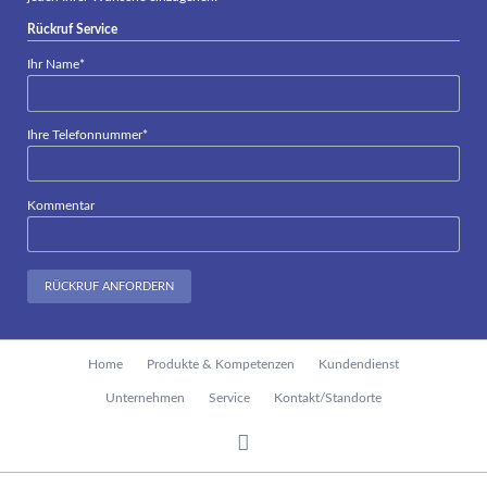
Rückruf Service
Pflichtfeld
Ihr Name
*
Pflichtfeld
Ihre Telefonnummer
*
Kommentar
RÜCKRUF ANFORDERN
Navigation
Home
Produkte & Kompetenzen
Kundendienst
überspringen
Unternehmen
Service
Kontakt/Standorte