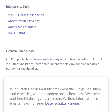
Interessante Links
- PUMPENoase Online-Shop
- Unsere Produktkataloge
- Unterlagen anfordern
- DATANORM
Deshalb Pumpenoase
Ob Pumpentechnik, Wasseraufbereitung oder Schwimmbadtechnik – mit
viel Erfahrung ist das Team der Pumpenoase als Großhändler der ideale
Partner für Fachhändler.
Aktuelles
Wir nutzen Cookies auf unserer Webseite. Einige von ihnen
Schule trifft Wirtschaft bei der PUMPENoase!
sind essenziell, während andere uns helfen, diese Webseite
15.
JUN
und Ihre Erfahrung zu verbessern. Weitere Informationen
Vortrag IT-Sicherheit
erhalten Sie in unserer
Datenschutzerklärung
.
18.
MAI