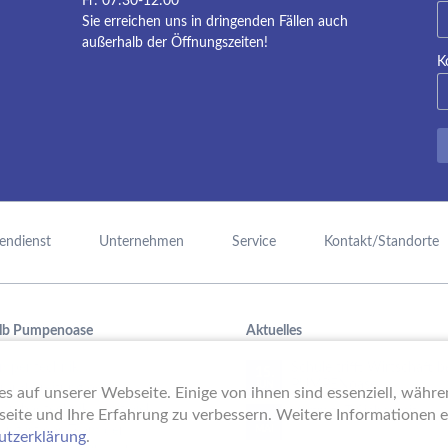
Fr: 07:30-12:00
Sie erreichen uns in dringenden Fällen auch
außerhalb der Öffnungszeiten!
K
endienst
Unternehmen
Service
Kontakt/Standorte
lb Pumpenoase
Aktuelles
mpentechnik,
Schule trifft Wirtschaft b
15.
PUMPENoase!
JUN
raufbereitung oder
s auf unserer Webseite. Einige von ihnen sind essenziell, währ
mmbadtechnik – mit viel
Vortrag IT-Sicherheit
seite und Ihre Erfahrung zu verbessern. Weitere Informationen er
18.
ung ist das Team der
MAI
utzerklärung
.