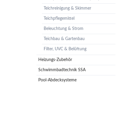
Pumpenzubehör
Teichreinigung & Skimmer
Membrandruckgefäße
Teichpflegemittel
Hauswasserwerke
Beleuchtung & Strom
Leckageschutz
Teichbau & Gartenbau
Filter, UVC & Belüftung
Heizungs-Zubehör
Schwimmbadtechnik SSA
Pool-Abdecksysteme