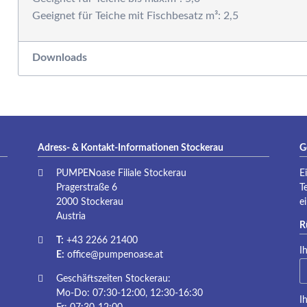
Geeignet für Teiche mit Fischbesatz m³: 2,5
Downloads
Adress- & Kontakt-Informationen Stockerau
G
PUMPENoase Filiale Stockerau
E
Pragerstraße 6
T
2000 Stockerau
e
Austria
R
T:
+43 2266 21400
Pf
I
E:
office@pumpenoase.at
Geschäftszeiten Stockerau:
Mo-Do: 07:30-12:00, 12:30-16:30
Pf
I