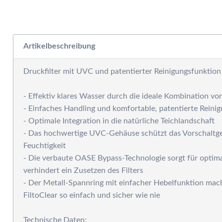
W
E
Ra
W
S
Artikelbeschreibung
F
M
Druckfilter mit UVC und patentierter Reinigungsfunktion
D
F
- Effektiv klares Wasser durch die ideale Kombination v
R
- Einfaches Handling und komfortable, patentierte Rein
B
- Optimale Integration in die natürliche Teichlandschaft
S
- Das hochwertige UVC-Gehäuse schützt das Vorschaltge
S
Feuchtigkeit
P
- Die verbaute OASE Bypass-Technologie sorgt für optim
G
verhindert ein Zusetzen des Filters
S
- Der Metall-Spannring mit einfacher Hebelfunktion mac
G
FiltoClear so einfach und sicher wie nie
A
G
Technische Daten:
S