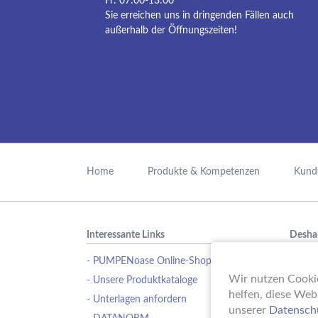
Fr: 07:00-13:00
Sie erreichen uns in dringenden Fällen auch
außerhalb der Öffnungszeiten!
Navigation
überspringen
Home
Produkte & Kompetenzen
Kund
Interessante Links
Desha
- PUMPENoase Online-Shop
Ob Pu
Wasse
Wir nutzen Cookie
- Unsere Produktkataloge
Schwi
helfen, diese Web
- Unterlagen anfordern
Erfahr
unserer
Datensch