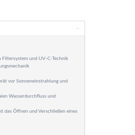
ärmetauscher,
ntfeuchtungsgeräte,
battgruppensystem
ärmepumpe und
olaranlagen
ilteranlagen
ess-, Regel- und
osiertechnik
ilterpumpen
on Filtersystem und UV-C-Technik
einigungsgeräte
igungsmechanik
rausen, Solarduschen
ystemziegel -
rät vor Sonneneinstrahlung und
chalsteine für die
oolkonstruktion
alen Wasserdurchfluss und
esamtkatalog
chwimmbadtechnik
ht das Öffnen und Verschließen eines
esamtkatalog
STRAL-Produkte
esamtkatalog
chwimmbadtechnik