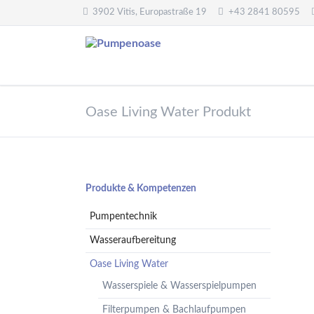
3902 Vitis, Europastraße 19
+43 2841 80595
Pumpentechnik
Wasseraufbereitung
Oase Living Water Produkt
Oberwasserpumpen
Wasserfilter,
Druckminderer,
Unterwasserpumpen
Systemtrenner,
Tauchpumpen
Sicherheitsventile
Hebeanlagen
Enthärtungsanlagen
Navigation
Produkte & Kompetenzen
Handpumpen -
Dosieranlagen
überspringen
Spielplatzpumpen
Pumpentechnik
UV-Anlagen
Gartenpumpen
Dosiermittel und
Wasseraufbereitung
Flügelpumpen
Messgeräte
Oase Living Water
Regenwassernutzung
Wasserspiele & Wasserspielpumpen
Teichreinigung
Frequenzumformer
Filterpumpen & Bachlaufpumpen