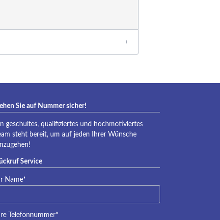
ehen Sie auf Nummer sicher!
in geschultes, qualifiziertes und hochmotiviertes
eam steht bereit, um auf jeden Ihrer Wünsche
inzugehen!
ückruf Service
lichtfeld
hr Name
*
lichtfeld
hre Telefonnummer
*