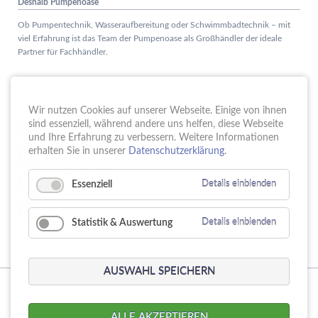
Deshalb Pumpenoase
Ob Pumpentechnik, Wasseraufbereitung oder Schwimmbadtechnik – mit
viel Erfahrung ist das Team der Pumpenoase als Großhändler der ideale
Partner für Fachhändler.
Aktuelles
Wir nutzen Cookies auf unserer Webseite. Einige von ihnen
Schule trifft Wirtschaft bei der PUMPENoase!
sind essenziell, während andere uns helfen, diese Webseite
15.
JUN
und Ihre Erfahrung zu verbessern. Weitere Informationen
Vortrag IT-Sicherheit
erhalten Sie in unserer
Datenschutzerklärung
.
18.
MAI
16 Jahre PUMPENoase
01.
Essenziell
Details einblenden
APR
Gütesiegel für Betriebliche Gesundheitsförderung
23.
MÄR
Statistik & Auswertung
Details einblenden
AUSWAHL SPEICHERN
© Copyright 2026. PUMPENoase Handels GmbH
Navigation
Produktsuche
Datenschutz
Impressum
AGB
ALLE AKZEPTIEREN