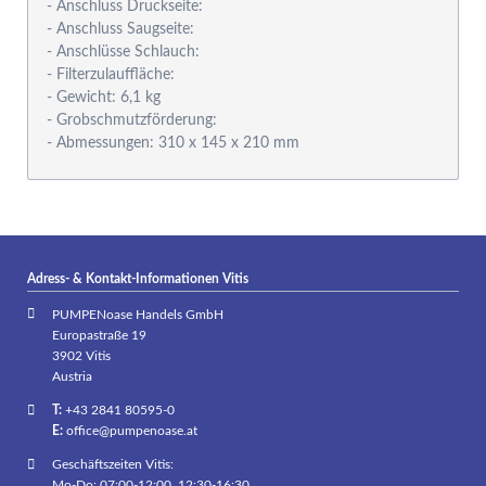
- Anschluss Druckseite:
- Anschluss Saugseite:
- Anschlüsse Schlauch:
- Filterzulauffläche:
- Gewicht: 6,1 kg
- Grobschmutzförderung:
- Abmessungen: 310 x 145 x 210 mm
Adress- & Kontakt-Informationen Vitis
PUMPENoase Handels GmbH
Europastraße 19
3902 Vitis
Austria
T:
+43 2841 80595-0
E:
office@pumpenoase.at
Geschäftszeiten Vitis:
Mo-Do: 07:00-12:00, 12:30-16:30