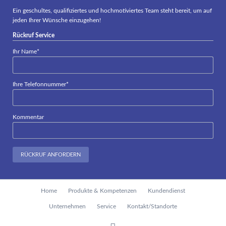
Ein geschultes, qualifiziertes und hochmotiviertes Team steht bereit, um auf
jeden Ihrer Wünsche einzugehen!
Rückruf Service
Pflichtfeld
Ihr Name
*
Pflichtfeld
Ihre Telefonnummer
*
Kommentar
RÜCKRUF ANFORDERN
Navigation
Home
Produkte & Kompetenzen
Kundendienst
überspringen
Unternehmen
Service
Kontakt/Standorte