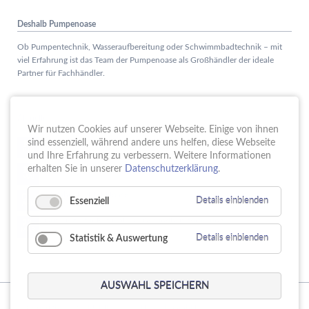
Deshalb Pumpenoase
Ob Pumpentechnik, Wasseraufbereitung oder Schwimmbadtechnik – mit
viel Erfahrung ist das Team der Pumpenoase als Großhändler der ideale
Partner für Fachhändler.
Aktuelles
Wir nutzen Cookies auf unserer Webseite. Einige von ihnen
Schule trifft Wirtschaft bei der PUMPENoase!
sind essenziell, während andere uns helfen, diese Webseite
15.
JUN
und Ihre Erfahrung zu verbessern. Weitere Informationen
Vortrag IT-Sicherheit
erhalten Sie in unserer
Datenschutzerklärung
.
18.
MAI
16 Jahre PUMPENoase
01.
Essenziell
Details einblenden
APR
Gütesiegel für Betriebliche Gesundheitsförderung
23.
MÄR
Statistik & Auswertung
Details einblenden
AUSWAHL SPEICHERN
© Copyright 2026. PUMPENoase Handels GmbH