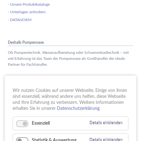
- Unsere Produktkataloge
- Unterlagen anfordern
- DATANORM
Deshalb Pumpenoase
Ob Pumpentechnik, Wasseraufbereitung oder Schwimmbadtechnik – mit
viel Erfahrung ist das Team der Pumpenoase als Großhändler der ideale
Partner für Fachhändler.
Aktuelles
Wir nutzen Cookies auf unserer Webseite. Einige von ihnen
Schule trifft Wirtschaft bei der PUMPENoase!
sind essenziell, während andere uns helfen, diese Webseite
15.
JUN
und Ihre Erfahrung zu verbessern. Weitere Informationen
Vortrag IT-Sicherheit
erhalten Sie in unserer
Datenschutzerklärung
.
18.
MAI
16 Jahre PUMPENoase
01.
Essenziell
Details einblenden
APR
Gütesiegel für Betriebliche Gesundheitsförderung
23.
MÄR
Statistik & Auswertung
Details einblenden