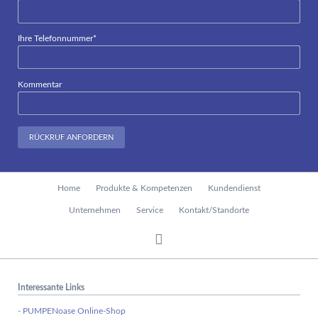
Pflichtfeld
Ihre Telefonnummer
*
Kommentar
RÜCKRUF ANFORDERN
Navigation
Home
Produkte & Kompetenzen
Kundendienst
überspringen
Unternehmen
Service
Kontakt/Standorte
Interessante Links
- PUMPENoase Online-Shop