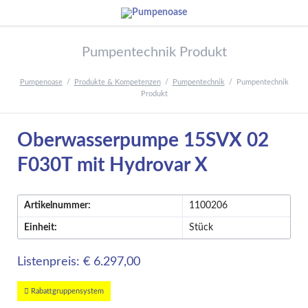
Pumpentechnik Produkt
Pumpenoase
Produkte & Kompetenzen
Pumpentechnik
Pumpentechnik
Produkt
Oberwasserpumpe 15SVX 02
F030T mit Hydrovar X
Artikelnummer:
1100206
Einheit:
Stück
Listenpreis: € 6.297,00
Rabattgruppensystem