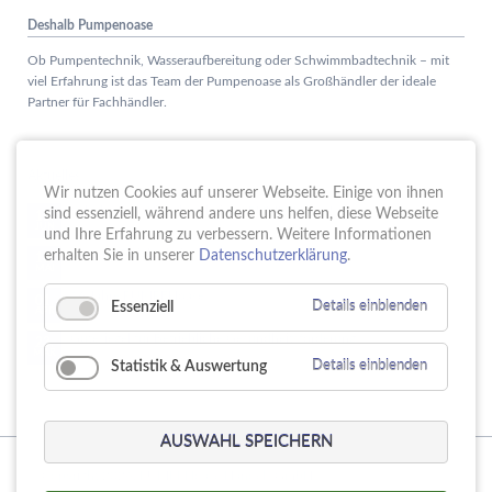
Deshalb Pumpenoase
Ob Pumpentechnik, Wasseraufbereitung oder Schwimmbadtechnik – mit
viel Erfahrung ist das Team der Pumpenoase als Großhändler der ideale
Partner für Fachhändler.
Aktuelles
Wir nutzen Cookies auf unserer Webseite. Einige von ihnen
Schule trifft Wirtschaft bei der PUMPENoase!
sind essenziell, während andere uns helfen, diese Webseite
15.
JUN
und Ihre Erfahrung zu verbessern. Weitere Informationen
Vortrag IT-Sicherheit
erhalten Sie in unserer
Datenschutzerklärung
.
18.
MAI
16 Jahre PUMPENoase
01.
Essenziell
Details einblenden
APR
Gütesiegel für Betriebliche Gesundheitsförderung
23.
MÄR
Statistik & Auswertung
Details einblenden
AUSWAHL SPEICHERN
© Copyright 2026. PUMPENoase Handels GmbH