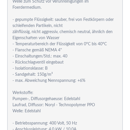
Welle zum Schutz vor Verunreinigungen im
Foerdermedium.
- gepumpte Flüssigkeit: sauber, frei von Festkörpern oder
schleifenden Partikeln, nicht
zähflüssig, nicht aggressiv, chemisch neutral, ähnlich den
Eigenschaften von Wasser
- Temperaturbereich der Flüssigkeit von 0°C bis 40°C
- Flansche gemäß NEMA 4"
- Einschaltungen/Std.: max. 40
- Rückschlagventil eingebaut
- Isolationsklasse: B
- Sandgehalt: 150g/m³
- max. Abweichung Nennspannung: +6%
Werkstoffe:
Pumpen-, Diffusorgehaeuse: Edelstahl
Laufrad, Diffusor: Noryl - Technopolymer PPO
Welle: Edelstahl
- Betriebsspannung: 400 Volt, 50 Hz
- Anschlussleistung: 4,0 kW / 10,0A