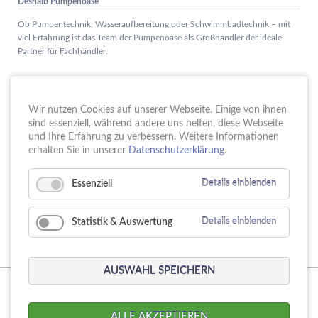
Deshalb Pumpenoase
Ob Pumpentechnik, Wasseraufbereitung oder Schwimmbadtechnik – mit
viel Erfahrung ist das Team der Pumpenoase als Großhändler der ideale
Partner für Fachhändler.
Aktuelles
Wir nutzen Cookies auf unserer Webseite. Einige von ihnen
Schule trifft Wirtschaft bei der PUMPENoase!
sind essenziell, während andere uns helfen, diese Webseite
15.
JUN
und Ihre Erfahrung zu verbessern. Weitere Informationen
Vortrag IT-Sicherheit
erhalten Sie in unserer
Datenschutzerklärung
.
18.
MAI
16 Jahre PUMPENoase
01.
Essenziell
Details einblenden
APR
Gütesiegel für Betriebliche Gesundheitsförderung
23.
MÄR
Statistik & Auswertung
Details einblenden
AUSWAHL SPEICHERN
© Copyright 2026. PUMPENoase Handels GmbH
Navigation
Produktsuche
Datenschutz
Impressum
AGB
ALLE AKZEPTIEREN