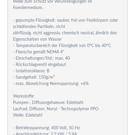
Welle zum Schutz vor Verunreinigungen im
Foerdermedium.
- gepumpte Flüssigkeit: sauber, frei von Festkörpern oder
schleifenden Partikeln, nicht
zähflüssig, nicht aggressiv, chemisch neutral, ähnlich den
Eigenschaften von Wasser
- Temperaturbereich der Flüssigkeit von 0°C bis 40°C
- Flansche gemäß NEMA 4"
- Einschaltungen/Std.: max. 40
- Rückschlagventil eingebaut
- Isolationsklasse: B
- Sandgehalt: 150g/m³
- max. Abweichung Nennspannung: +6%
Werkstoffe:
Pumpen-, Diffusorgehaeuse: Edelstahl
Laufrad, Diffusor: Noryl - Technopolymer PPO
Welle: Edelstahl
- Betriebsspannung: 400 Volt, 50 Hz
- Anschlussleistung: 2,2 kW / 5,9A