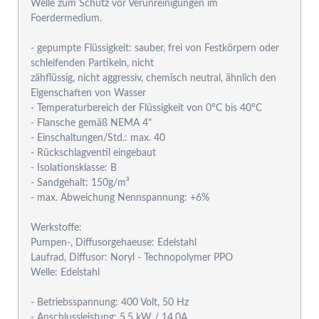
Welle zum Schutz vor Verunreinigungen im
Foerdermedium.
- gepumpte Flüssigkeit: sauber, frei von Festkörpern oder
schleifenden Partikeln, nicht
zähflüssig, nicht aggressiv, chemisch neutral, ähnlich den
Eigenschaften von Wasser
- Temperaturbereich der Flüssigkeit von 0°C bis 40°C
- Flansche gemäß NEMA 4"
- Einschaltungen/Std.: max. 40
- Rückschlagventil eingebaut
- Isolationsklasse: B
- Sandgehalt: 150g/m³
- max. Abweichung Nennspannung: +6%
Werkstoffe:
Pumpen-, Diffusorgehaeuse: Edelstahl
Laufrad, Diffusor: Noryl - Technopolymer PPO
Welle: Edelstahl
- Betriebsspannung: 400 Volt, 50 Hz
- Anschlussleistung: 5,5 kW / 14,0A