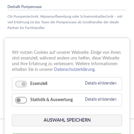
Deshalb Pumpenoase
Ob Pumpentechnik, Wasseraufbereitung oder Schwimmbadtechnik – mit
viel Erfahrung ist das Team der Pumpenoase als Großhändler der ideale
Partner für Fachhändler.
Aktuelles
Wir nutzen Cookies auf unserer Webseite. Einige von ihnen
Schule trifft Wirtschaft bei der PUMPENoase!
sind essenziell, während andere uns helfen, diese Webseite
15.
JUN
und Ihre Erfahrung zu verbessern. Weitere Informationen
Vortrag IT-Sicherheit
erhalten Sie in unserer
Datenschutzerklärung
.
18.
MAI
16 Jahre PUMPENoase
01.
Essenziell
Details einblenden
APR
Gütesiegel für Betriebliche Gesundheitsförderung
23.
MÄR
Statistik & Auswertung
Details einblenden
AUSWAHL SPEICHERN
© Copyright 2026. PUMPENoase Handels GmbH