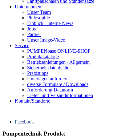
Fahrtpauschalen und Stundensätze
Unternehmen
Unser Team
Philosophie
Einblick - interne News
Jobs
Partner
Unser Image-Video
Service
PUMPENoase ONLINE-SHOP
Produktkataloge
Betriebsanleitungen - Allgemein
Sicherheitsdatenblätter
Praxistipps
Unterlagen anfordern
diverse Formulare / Downloads
Anforderung Datanorm
Liefer- und Versandinformationen
Kontakt/Standorte
Facebook
Pumpentechnik Produkt