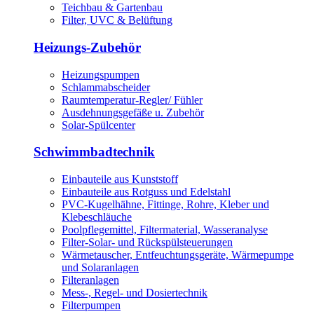
Teichbau & Gartenbau
Filter, UVC & Belüftung
Heizungs-Zubehör
Heizungspumpen
Schlammabscheider
Raumtemperatur-Regler/ Fühler
Ausdehnungsgefäße u. Zubehör
Solar-Spülcenter
Schwimmbadtechnik
Einbauteile aus Kunststoff
Einbauteile aus Rotguss und Edelstahl
PVC-Kugelhähne, Fittinge, Rohre, Kleber und
Klebeschläuche
Poolpflegemittel, Filtermaterial, Wasseranalyse
Filter-Solar- und Rückspülsteuerungen
Wärmetauscher, Entfeuchtungsgeräte, Wärmepumpe
und Solaranlagen
Filteranlagen
Mess-, Regel- und Dosiertechnik
Filterpumpen