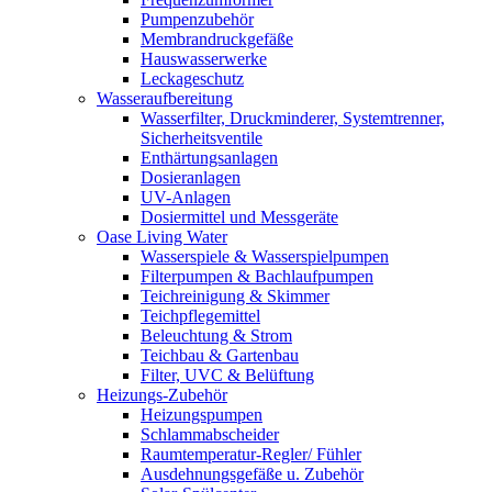
Pumpenzubehör
Membrandruckgefäße
Hauswasserwerke
Leckageschutz
Wasseraufbereitung
Wasserfilter, Druckminderer, Systemtrenner,
Sicherheitsventile
Enthärtungsanlagen
Dosieranlagen
UV-Anlagen
Dosiermittel und Messgeräte
Oase Living Water
Wasserspiele & Wasserspielpumpen
Filterpumpen & Bachlaufpumpen
Teichreinigung & Skimmer
Teichpflegemittel
Beleuchtung & Strom
Teichbau & Gartenbau
Filter, UVC & Belüftung
Heizungs-Zubehör
Heizungspumpen
Schlammabscheider
Raumtemperatur-Regler/ Fühler
Ausdehnungsgefäße u. Zubehör