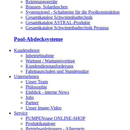
Reinigungsgeräte
Brausen, Solarduschen
Systemziegel - Schalsteine für die Poolkonstruktion
Gesamtkatalog Schwimmbadtechnik
Gesamtkatalog ASTRAL-Produkte
Gesamtkatalog Schwimmbadtechnik Peraqua
Pool-Abdecksysteme
Kundendienst
Inbetriebnahme
Wartung / Wartungsvertrag
Kundendienstanforderung
Fahrtpauschalen und Stundensätze
Unternehmen
Unser Team
Philosophie
Einblick - interne News
Jobs
Partner
Unser Image-Video
Service
PUMPENoase ONLINE-SHOP
Produktkataloge
Betriebsanleitungen - Allgemein