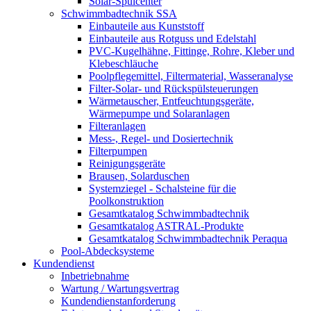
Solar-Spülcenter
Schwimmbadtechnik SSA
Einbauteile aus Kunststoff
Einbauteile aus Rotguss und Edelstahl
PVC-Kugelhähne, Fittinge, Rohre, Kleber und
Klebeschläuche
Poolpflegemittel, Filtermaterial, Wasseranalyse
Filter-Solar- und Rückspülsteuerungen
Wärmetauscher, Entfeuchtungsgeräte,
Wärmepumpe und Solaranlagen
Filteranlagen
Mess-, Regel- und Dosiertechnik
Filterpumpen
Reinigungsgeräte
Brausen, Solarduschen
Systemziegel - Schalsteine für die
Poolkonstruktion
Gesamtkatalog Schwimmbadtechnik
Gesamtkatalog ASTRAL-Produkte
Gesamtkatalog Schwimmbadtechnik Peraqua
Pool-Abdecksysteme
Kundendienst
Inbetriebnahme
Wartung / Wartungsvertrag
Kundendienstanforderung