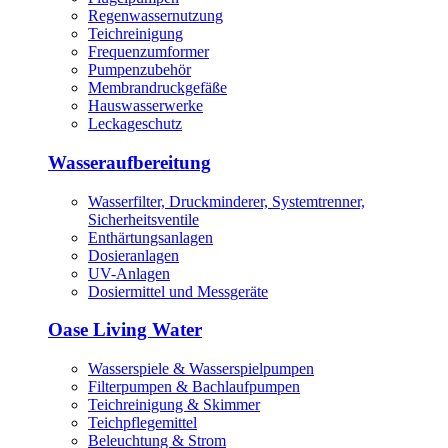
Regenwassernutzung
Teichreinigung
Frequenzumformer
Pumpenzubehör
Membrandruckgefäße
Hauswasserwerke
Leckageschutz
Wasseraufbereitung
Wasserfilter, Druckminderer, Systemtrenner,
Sicherheitsventile
Enthärtungsanlagen
Dosieranlagen
UV-Anlagen
Dosiermittel und Messgeräte
Oase Living Water
Wasserspiele & Wasserspielpumpen
Filterpumpen & Bachlaufpumpen
Teichreinigung & Skimmer
Teichpflegemittel
Beleuchtung & Strom