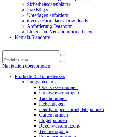
Sicherheitsdatenblätter
Praxistipps
Unterlagen anfordern
diverse Formulare / Downloads
Anforderung Datanorm
Liefer- und Versandinformationen
Kontakt/Standorte
Navigation überspringen
Produkte & Kompetenzen
Pumpentechnik
Oberwasserpumpen
Unterwasserpumpen
Tauchpumpen
Hebeanlagen
Handpumpen - Spielplatzpumpen
Gartenpumpen
Flügelpumpen
Regenwassernutzung
Teichreinigung
Frequenzumformer