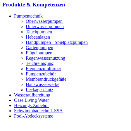
Produkte & Kompetenzen
Pumpentechnik
Oberwasserpumpen
Unterwasserpumpen
Tauchpumpen
Hebeanlagen
Handpumpen - Spielplatzpumpen
Gartenpumpen
Flügelpumpen
Regenwassernutzung
Teichreinigung
Frequenzumformer
Pumpenzubehör
Membrandruckgefäße
Hauswasserwerke
Leckageschutz
Wasseraufbereitung
Oase Living Water
Heizungs-Zubehör
Schwimmbadtechnik SSA
Pool-Abdecksysteme