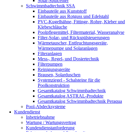
Solar-Spülcenter
Schwimmbadtechnik SSA
Einbauteile aus Kunststoff
Einbauteile aus Rotguss und Edelstahl
PVC-Kugelhähne, Fittinge, Rohre, Kleber und
Klebeschläuche
Poolpflegemittel, Filtermaterial, Wasseranalyse
Filter-Solar- und Rückspülsteuerungen
Wärmetauscher, Entfeuchtungsgeräte,
Wärmepumpe und Solaranlagen
Filteranlagen
Mess-, Regel- und Dosiertechnik
Filterpumpen
Reinigungsgeräte
Brausen, Solarduschen
Systemziegel - Schalsteine für die
Poolkonstruktion
Gesamtkatalog Schwimmbadtechnik
Gesamtkatalog ASTRAL-Produkte
Gesamtkatalog Schwimmbadtechnik Peraqua
Pool-Abdecksysteme
Kundendienst
Inbetriebnahme
Wartung / Wartungsvertrag
Kundendienstanforderung