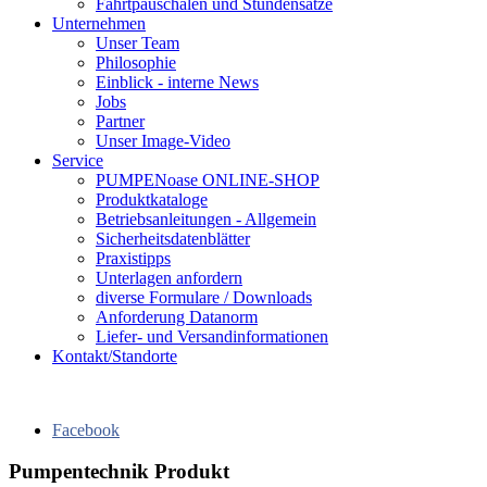
Fahrtpauschalen und Stundensätze
Unternehmen
Unser Team
Philosophie
Einblick - interne News
Jobs
Partner
Unser Image-Video
Service
PUMPENoase ONLINE-SHOP
Produktkataloge
Betriebsanleitungen - Allgemein
Sicherheitsdatenblätter
Praxistipps
Unterlagen anfordern
diverse Formulare / Downloads
Anforderung Datanorm
Liefer- und Versandinformationen
Kontakt/Standorte
Facebook
Pumpentechnik Produkt