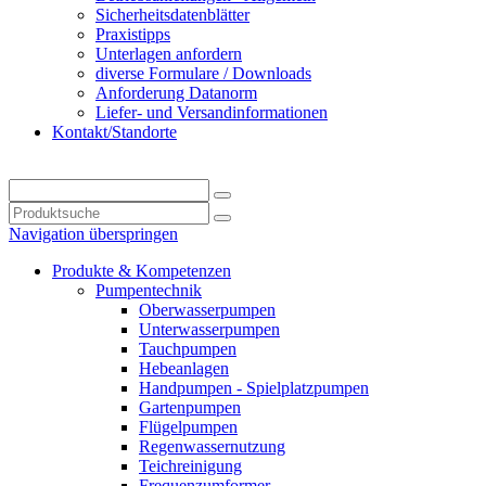
Sicherheitsdatenblätter
Praxistipps
Unterlagen anfordern
diverse Formulare / Downloads
Anforderung Datanorm
Liefer- und Versandinformationen
Kontakt/Standorte
Navigation überspringen
Produkte & Kompetenzen
Pumpentechnik
Oberwasserpumpen
Unterwasserpumpen
Tauchpumpen
Hebeanlagen
Handpumpen - Spielplatzpumpen
Gartenpumpen
Flügelpumpen
Regenwassernutzung
Teichreinigung
Frequenzumformer