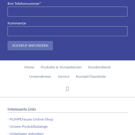
Pflichtfeld
Ihre Telefonnummer
*
Kommentar
RÜCKRUF ANFORDERN
Navigation
Home
Produkte & Kompetenzen
Kundendienst
überspringen
Unternehmen
Service
Kontakt/Standorte
Interessante Links
- PUMPENoase Online-Shop
- Unsere Produktkataloge
- Unterlagen anfordern