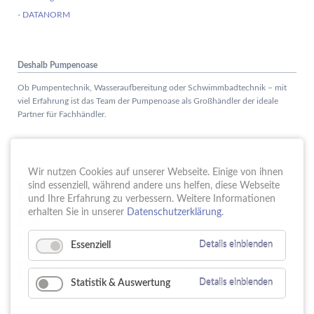
- DATANORM
Deshalb Pumpenoase
Ob Pumpentechnik, Wasseraufbereitung oder Schwimmbadtechnik – mit
viel Erfahrung ist das Team der Pumpenoase als Großhändler der ideale
Partner für Fachhändler.
Aktuelles
Wir nutzen Cookies auf unserer Webseite. Einige von ihnen
Schule trifft Wirtschaft bei der PUMPENoase!
sind essenziell, während andere uns helfen, diese Webseite
15.
JUN
und Ihre Erfahrung zu verbessern. Weitere Informationen
Vortrag IT-Sicherheit
erhalten Sie in unserer
Datenschutzerklärung
.
18.
MAI
16 Jahre PUMPENoase
01.
Essenziell
Details einblenden
APR
Gütesiegel für Betriebliche Gesundheitsförderung
23.
MÄR
Statistik & Auswertung
Details einblenden