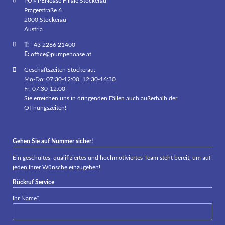
PUMPENoase Filiale Stockerau
Pragerstraße 6
2000 Stockerau
Austria
T:
+43 2266 21400
E:
office@pumpenoase.at
Geschäftszeiten Stockerau:
Mo-Do: 07:30-12:00, 12:30-16:30
Fr: 07:30-12:00
Sie erreichen uns in dringenden Fällen auch außerhalb der
Öffnungszeiten!
Gehen Sie auf Nummer sicher!
Ein geschultes, qualifiziertes und hochmotiviertes Team steht bereit, um auf
jeden Ihrer Wünsche einzugehen!
Rückruf Service
Pflichtfeld
Ihr Name
*