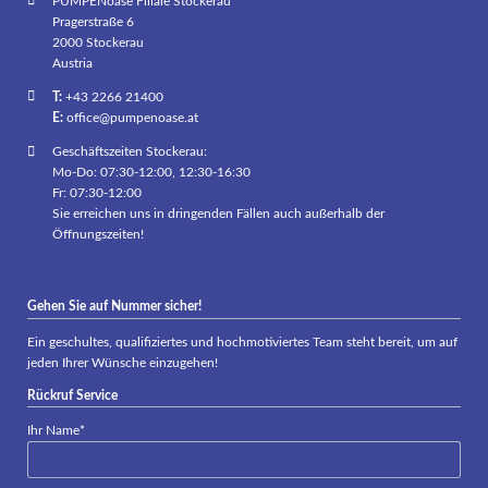
PUMPENoase Filiale Stockerau
Pragerstraße 6
2000 Stockerau
Austria
T:
+43 2266 21400
E:
office@pumpenoase.at
Geschäftszeiten Stockerau:
Mo-Do: 07:30-12:00, 12:30-16:30
Fr: 07:30-12:00
Sie erreichen uns in dringenden Fällen auch außerhalb der
Öffnungszeiten!
Gehen Sie auf Nummer sicher!
Ein geschultes, qualifiziertes und hochmotiviertes Team steht bereit, um auf
jeden Ihrer Wünsche einzugehen!
Rückruf Service
Pflichtfeld
Ihr Name
*