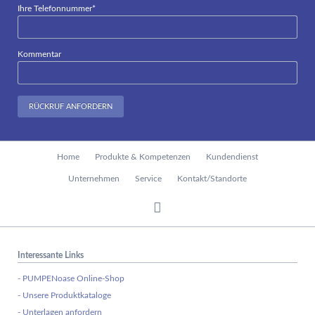
Pflichtfeld
Ihre Telefonnummer
*
Kommentar
RÜCKRUF ANFORDERN
Navigation
Home
Produkte & Kompetenzen
Kundendienst
überspringen
Unternehmen
Service
Kontakt/Standorte
Interessante Links
- PUMPENoase Online-Shop
- Unsere Produktkataloge
- Unterlagen anfordern