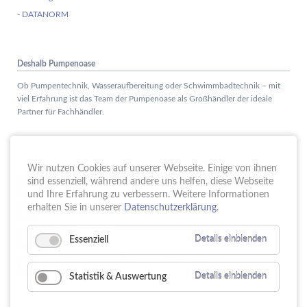
- DATANORM
Deshalb Pumpenoase
Ob Pumpentechnik, Wasseraufbereitung oder Schwimmbadtechnik – mit
viel Erfahrung ist das Team der Pumpenoase als Großhändler der ideale
Partner für Fachhändler.
Aktuelles
Wir nutzen Cookies auf unserer Webseite. Einige von ihnen
Schule trifft Wirtschaft bei der PUMPENoase!
sind essenziell, während andere uns helfen, diese Webseite
15.
JUN
und Ihre Erfahrung zu verbessern. Weitere Informationen
Vortrag IT-Sicherheit
erhalten Sie in unserer
Datenschutzerklärung
.
18.
MAI
16 Jahre PUMPENoase
01.
Essenziell
Details einblenden
APR
Gütesiegel für Betriebliche Gesundheitsförderung
23.
MÄR
Statistik & Auswertung
Details einblenden