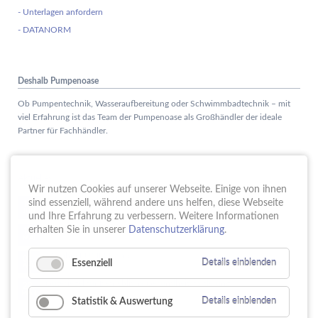
- Unterlagen anfordern
- DATANORM
Deshalb Pumpenoase
Ob Pumpentechnik, Wasseraufbereitung oder Schwimmbadtechnik – mit
viel Erfahrung ist das Team der Pumpenoase als Großhändler der ideale
Partner für Fachhändler.
Aktuelles
Wir nutzen Cookies auf unserer Webseite. Einige von ihnen
Schule trifft Wirtschaft bei der PUMPENoase!
sind essenziell, während andere uns helfen, diese Webseite
15.
JUN
und Ihre Erfahrung zu verbessern. Weitere Informationen
Vortrag IT-Sicherheit
erhalten Sie in unserer
Datenschutzerklärung
.
18.
MAI
16 Jahre PUMPENoase
01.
Essenziell
Details einblenden
APR
Gütesiegel für Betriebliche Gesundheitsförderung
23.
MÄR
Statistik & Auswertung
Details einblenden