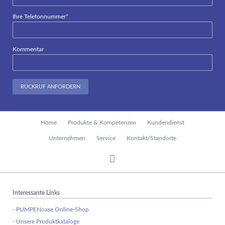
Pflichtfeld
Ihre Telefonnummer
*
Kommentar
RÜCKRUF ANFORDERN
Navigation
Home
Produkte & Kompetenzen
Kundendienst
überspringen
Unternehmen
Service
Kontakt/Standorte
Interessante Links
- PUMPENoase Online-Shop
- Unsere Produktkataloge