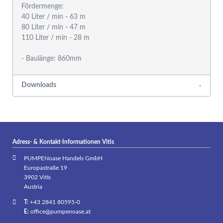
Fördermenge:
40 Liter / min - 63 m
80 Liter / min - 47 m
110 Liter / min - 28 m
Downloads
Adress- & Kontakt-Informationen Vitis
PUMPENoase Handels GmbH
Europastraße 19
3902 Vitis
Austria
T:
+43 2841 80595-0
E:
office@pumpenoase.at