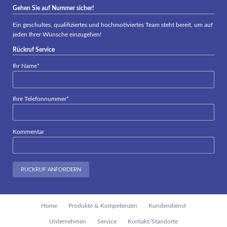
Gehen Sie auf Nummer sicher!
Ein geschultes, qualifiziertes und hochmotiviertes Team steht bereit, um auf
jeden Ihrer Wünsche einzugehen!
Rückruf Service
Pflichtfeld
Ihr Name
*
Pflichtfeld
Ihre Telefonnummer
*
Kommentar
RÜCKRUF ANFORDERN
Navigation
Home
Produkte & Kompetenzen
Kundendienst
überspringen
Unternehmen
Service
Kontakt/Standorte