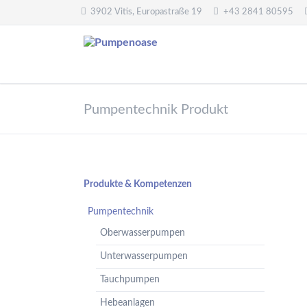
3902 Vitis, Europastraße 19
+43 2841 80595
Pumpentechnik
Wasseraufbereitung
Pumpentechnik Produkt
Oberwasserpumpen
Wasserfilter,
Druckminderer,
Unterwasserpumpen
Systemtrenner,
Tauchpumpen
Sicherheitsventile
Hebeanlagen
Enthärtungsanlagen
Navigation
Produkte & Kompetenzen
Handpumpen -
Dosieranlagen
überspringen
Spielplatzpumpen
Pumpentechnik
UV-Anlagen
Gartenpumpen
Oberwasserpumpen
Dosiermittel und
Flügelpumpen
Messgeräte
Unterwasserpumpen
Regenwassernutzung
Tauchpumpen
Teichreinigung
Frequenzumformer
Hebeanlagen