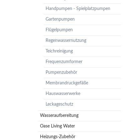
Pumpenzubehör
Handpumpen - Spielplatzpumpen
Membrandruckgefäße
Gartenpumpen
Hauswasserwerke
Flügelpumpen
Leckageschutz
Regenwassernutzung
Teichreinigung
Frequenzumformer
Pumpenzubehör
Membrandruckgefäße
Hauswasserwerke
Leckageschutz
Wasseraufbereitung
Oase Living Water
Heizungs-Zubehör