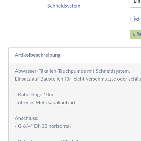
Ein
W
E
W
Lis
S
F
Ra
M
D
Artikelbeschreibung
F
R
Abwasser-Fäkalien-Tauchpumpe mit Schneidsystem.
B
Einsatz auf Baustellen für leicht verschmutzte oder sch
S
S
- Kabellänge 10m
P
- offenes Mehrkanallaufrad
G
S
Anschluss:
G
A
- G 6/4" DN32 horizontal
G
S