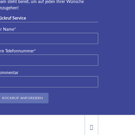
eam steht bereit, um auf jeden Ihrer Wünsche
inzugehen!
ückruf Service
lichtfeld
hr Name
*
lichtfeld
hre Telefonnummer
*
ommentar
RÜCKRUF ANFORDERN