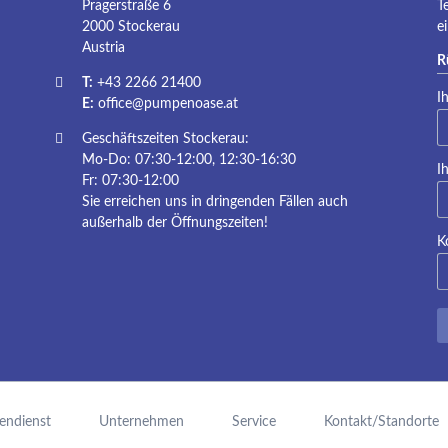
Pragerstraße 6
T
2000 Stockerau
e
Austria
R
T:
+43 2266 21400
Pf
I
E:
office@pumpenoase.at
Geschäftszeiten Stockerau:
Mo-Do: 07:30-12:00, 12:30-16:30
Pf
I
Fr: 07:30-12:00
Sie erreichen uns in dringenden Fällen auch
außerhalb der Öffnungszeiten!
K
endienst
Unternehmen
Service
Kontakt/Standorte