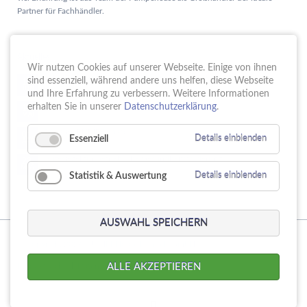
Partner für Fachhändler.
Aktuelles
Wir nutzen Cookies auf unserer Webseite. Einige von ihnen
Schule trifft Wirtschaft bei der PUMPENoase!
sind essenziell, während andere uns helfen, diese Webseite
15.
JUN
und Ihre Erfahrung zu verbessern. Weitere Informationen
Vortrag IT-Sicherheit
erhalten Sie in unserer
Datenschutzerklärung
.
18.
MAI
16 Jahre PUMPENoase
01.
Essenziell
Details einblenden
APR
Gütesiegel für Betriebliche Gesundheitsförderung
23.
MÄR
Statistik & Auswertung
Details einblenden
AUSWAHL SPEICHERN
© Copyright 2026. PUMPENoase Handels GmbH
Navigation
Produktsuche
Datenschutz
Impressum
AGB
ALLE AKZEPTIEREN
überspringen