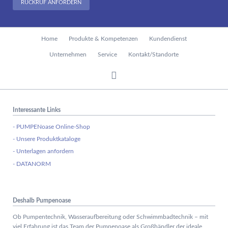
RÜCKRUF ANFORDERN
Navigation
Home
Produkte & Kompetenzen
Kundendienst
überspringen
Unternehmen
Service
Kontakt/Standorte
Interessante Links
- PUMPENoase Online-Shop
- Unsere Produktkataloge
- Unterlagen anfordern
- DATANORM
Deshalb Pumpenoase
Ob Pumpentechnik, Wasseraufbereitung oder Schwimmbadtechnik – mit
viel Erfahrung ist das Team der Pumpenoase als Großhändler der ideale