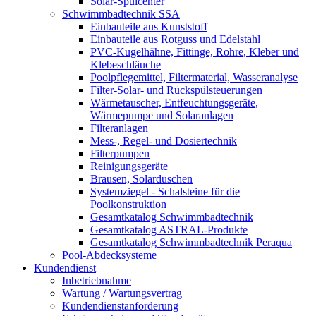
Solar-Spülcenter
Schwimmbadtechnik SSA
Einbauteile aus Kunststoff
Einbauteile aus Rotguss und Edelstahl
PVC-Kugelhähne, Fittinge, Rohre, Kleber und
Klebeschläuche
Poolpflegemittel, Filtermaterial, Wasseranalyse
Filter-Solar- und Rückspülsteuerungen
Wärmetauscher, Entfeuchtungsgeräte,
Wärmepumpe und Solaranlagen
Filteranlagen
Mess-, Regel- und Dosiertechnik
Filterpumpen
Reinigungsgeräte
Brausen, Solarduschen
Systemziegel - Schalsteine für die
Poolkonstruktion
Gesamtkatalog Schwimmbadtechnik
Gesamtkatalog ASTRAL-Produkte
Gesamtkatalog Schwimmbadtechnik Peraqua
Pool-Abdecksysteme
Kundendienst
Inbetriebnahme
Wartung / Wartungsvertrag
Kundendienstanforderung