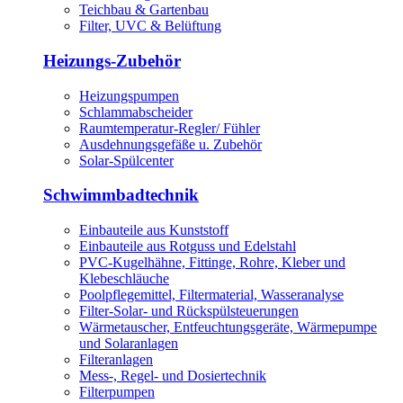
Teichbau & Gartenbau
Filter, UVC & Belüftung
Heizungs-Zubehör
Heizungspumpen
Schlammabscheider
Raumtemperatur-Regler/ Fühler
Ausdehnungsgefäße u. Zubehör
Solar-Spülcenter
Schwimmbadtechnik
Einbauteile aus Kunststoff
Einbauteile aus Rotguss und Edelstahl
PVC-Kugelhähne, Fittinge, Rohre, Kleber und
Klebeschläuche
Poolpflegemittel, Filtermaterial, Wasseranalyse
Filter-Solar- und Rückspülsteuerungen
Wärmetauscher, Entfeuchtungsgeräte, Wärmepumpe
und Solaranlagen
Filteranlagen
Mess-, Regel- und Dosiertechnik
Filterpumpen