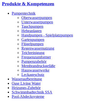
Produkte & Kompetenzen
Pumpentechnik
Oberwasserpumpen
Unterwasserpumpen
Tauchpumpen
Hebeanlagen
Handpumpen - Spielplatzpumpen
Gartenpumpen
Flügelpumpen
Regenwassernutzung
Teichreinigung
Frequenzumformer
Pumpenzubehör
Membrandruckgefäße
Hauswasserwerke
Leckageschutz
Wasseraufbereitung
Oase Living Water
Heizungs-Zubehör
Schwimmbadtechnik SSA
Pool-Abdecksysteme