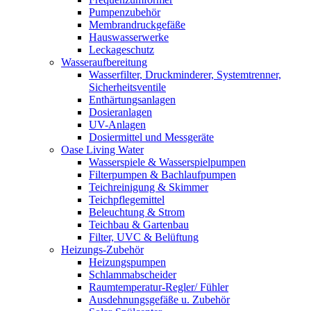
Pumpenzubehör
Membrandruckgefäße
Hauswasserwerke
Leckageschutz
Wasseraufbereitung
Wasserfilter, Druckminderer, Systemtrenner,
Sicherheitsventile
Enthärtungsanlagen
Dosieranlagen
UV-Anlagen
Dosiermittel und Messgeräte
Oase Living Water
Wasserspiele & Wasserspielpumpen
Filterpumpen & Bachlaufpumpen
Teichreinigung & Skimmer
Teichpflegemittel
Beleuchtung & Strom
Teichbau & Gartenbau
Filter, UVC & Belüftung
Heizungs-Zubehör
Heizungspumpen
Schlammabscheider
Raumtemperatur-Regler/ Fühler
Ausdehnungsgefäße u. Zubehör