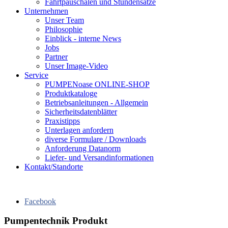
Fahrtpauschalen und Stundensätze
Unternehmen
Unser Team
Philosophie
Einblick - interne News
Jobs
Partner
Unser Image-Video
Service
PUMPENoase ONLINE-SHOP
Produktkataloge
Betriebsanleitungen - Allgemein
Sicherheitsdatenblätter
Praxistipps
Unterlagen anfordern
diverse Formulare / Downloads
Anforderung Datanorm
Liefer- und Versandinformationen
Kontakt/Standorte
Facebook
Pumpentechnik Produkt