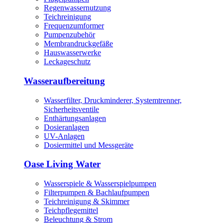
Regenwassernutzung
Teichreinigung
Frequenzumformer
Pumpenzubehör
Membrandruckgefäße
Hauswasserwerke
Leckageschutz
Wasseraufbereitung
Wasserfilter, Druckminderer, Systemtrenner,
Sicherheitsventile
Enthärtungsanlagen
Dosieranlagen
UV-Anlagen
Dosiermittel und Messgeräte
Oase Living Water
Wasserspiele & Wasserspielpumpen
Filterpumpen & Bachlaufpumpen
Teichreinigung & Skimmer
Teichpflegemittel
Beleuchtung & Strom