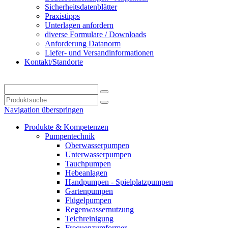
Sicherheitsdatenblätter
Praxistipps
Unterlagen anfordern
diverse Formulare / Downloads
Anforderung Datanorm
Liefer- und Versandinformationen
Kontakt/Standorte
Navigation überspringen
Produkte & Kompetenzen
Pumpentechnik
Oberwasserpumpen
Unterwasserpumpen
Tauchpumpen
Hebeanlagen
Handpumpen - Spielplatzpumpen
Gartenpumpen
Flügelpumpen
Regenwassernutzung
Teichreinigung
Frequenzumformer