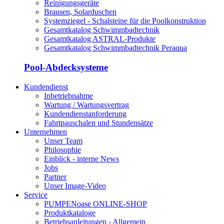
Reinigungsgeräte
Brausen, Solarduschen
Systemziegel - Schalsteine für die Poolkonstruktion
Gesamtkatalog Schwimmbadtechnik
Gesamtkatalog ASTRAL-Produkte
Gesamtkatalog Schwimmbadtechnik Peraqua
Pool-Abdecksysteme
Kundendienst
Inbetriebnahme
Wartung / Wartungsvertrag
Kundendienstanforderung
Fahrtpauschalen und Stundensätze
Unternehmen
Unser Team
Philosophie
Einblick - interne News
Jobs
Partner
Unser Image-Video
Service
PUMPENoase ONLINE-SHOP
Produktkataloge
Betriebsanleitungen - Allgemein