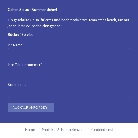
Gehen Sie auf Nummer sicher!
Ein geschultes, qualifiziertes und hochmotiviertes Team steht bereit, um auf
jeden Ihrer Wünsche einzugehen!
Rückruf Service
Pflichtfeld
Ihr Name
*
Pflichtfeld
Ihre Telefonnummer
*
Kommentar
RÜCKRUF ANFORDERN
Navigation
Home
Produkte & Kompetenzen
Kundendienst
überspringen