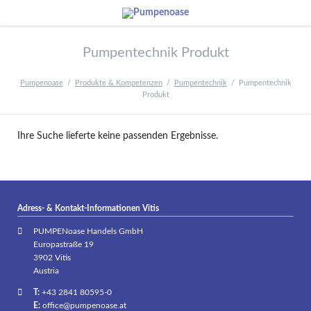
Pumpentechnik Produkt
Pumpenoase
Produkte & Kompetenzen
Pumpentechnik
Pumpentechnik
Produkt
Ihre Suche lieferte keine passenden Ergebnisse.
Adress- & Kontakt-Informationen Vitis
PUMPENoase Handels GmbH
Europastraße 19
3902 Vitis
Austria
T:
+43 2841 80595-0
E:
office@pumpenoase.at