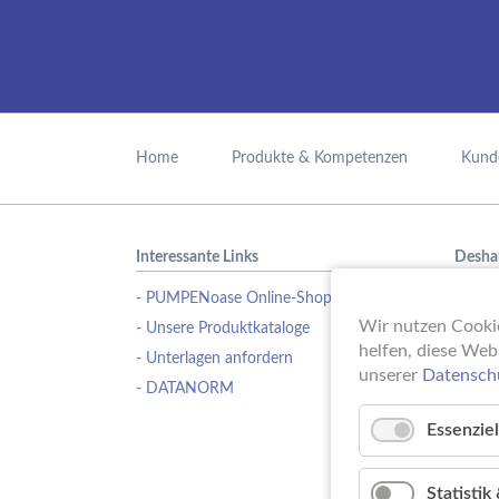
Navigation
überspringen
Home
Produkte & Kompetenzen
Kund
Interessante Links
Desha
- PUMPENoase Online-Shop
Ob Pu
Wasse
Wir nutzen Cookie
- Unsere Produktkataloge
Schwi
helfen, diese Web
- Unterlagen anfordern
Erfahr
unserer
Datensch
- DATANORM
Pumpe
ideale
Essenziel
Statisti