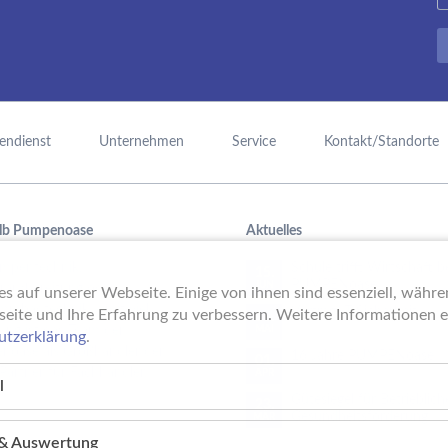
endienst
Unternehmen
Service
Kontakt/Standorte
lb Pumpenoase
Aktuelles
mpentechnik,
Schule trifft Wirtschaft b
15.
PUMPENoase!
JUN
raufbereitung oder
s auf unserer Webseite. Einige von ihnen sind essenziell, währ
mmbadtechnik – mit viel
Vortrag IT-Sicherheit
seite und Ihre Erfahrung zu verbessern. Weitere Informationen er
18.
ung ist das Team der
MAI
utzerklärung
.
noase als Großhändler der
16 Jahre PUMPENoase
01.
 Partner für Fachhändler.
APR
l
Gütesiegel für Betrieblich
23.
Gesundheitsförderung
MÄR
k & Auswertung