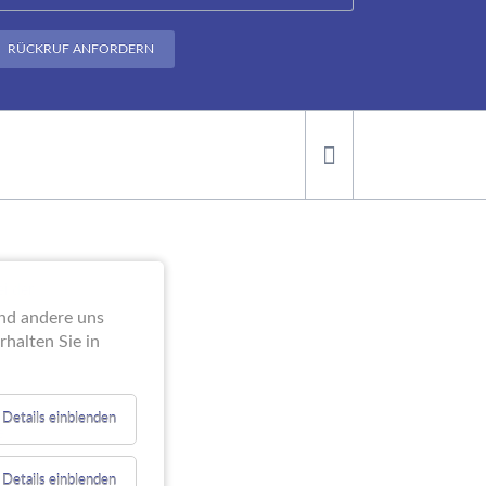
RÜCKRUF ANFORDERN
ei der
end andere uns
halten Sie in
Details einblenden
e
Details einblenden