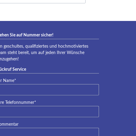
ehen Sie auf Nummer sicher!
in geschultes, qualifiziertes und hochmotiviertes
eam steht bereit, um auf jeden Ihrer Wünsche
inzugehen!
ückruf Service
lichtfeld
hr Name
*
lichtfeld
hre Telefonnummer
*
ommentar