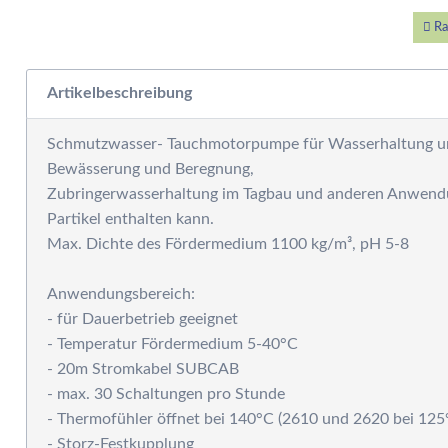
W
E
Ra
W
S
Artikelbeschreibung
F
M
Schmutzwasser- Tauchmotorpumpe für Wasserhaltung u
D
Bewässerung und Beregnung,
F
Zubringerwasserhaltung im Tagbau und anderen Anwendu
R
Partikel enthalten kann.
B
Max. Dichte des Fördermedium 1100 kg/m³, pH 5-8
S
S
Anwendungsbereich:
P
- für Dauerbetrieb geeignet
G
- Temperatur Fördermedium 5-40°C
S
- 20m Stromkabel SUBCAB
G
- max. 30 Schaltungen pro Stunde
A
- Thermofühler öffnet bei 140°C (2610 und 2620 bei 125
G
- Storz-Festkupplung
S