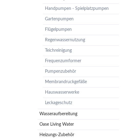
Pumpenzubehör
Handpumpen - Spielplatzpumpen
Membrandruckgefäße
Gartenpumpen
Hauswasserwerke
Flügelpumpen
Leckageschutz
Regenwassernutzung
Teichreinigung
Frequenzumformer
Pumpenzubehör
Membrandruckgefäße
Hauswasserwerke
Leckageschutz
Wasseraufbereitung
Oase Living Water
Heizungs-Zubehör