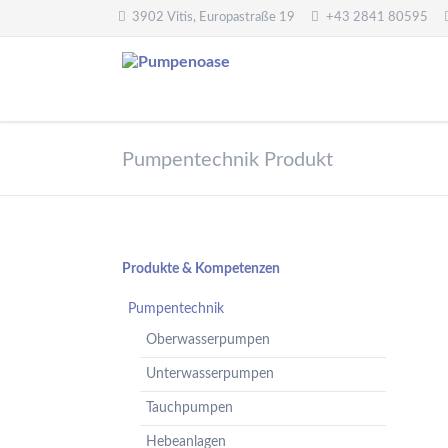
3902 Vitis, Europastraße 19
+43 2841 80595
Pumpentechnik
Wasseraufbereitung
Pumpentechnik Produkt
Oberwasserpumpen
Wasserfilter,
Druckminderer,
Unterwasserpumpen
Systemtrenner,
Tauchpumpen
Sicherheitsventile
Hebeanlagen
Enthärtungsanlagen
Navigation
Produkte & Kompetenzen
Handpumpen -
Dosieranlagen
überspringen
Spielplatzpumpen
Pumpentechnik
UV-Anlagen
Gartenpumpen
Oberwasserpumpen
Dosiermittel und
Flügelpumpen
Messgeräte
Unterwasserpumpen
Regenwassernutzung
Tauchpumpen
Teichreinigung
Frequenzumformer
Hebeanlagen