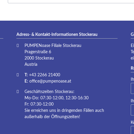
Adress- & Kontakt-Informationen Stockerau
G
PUMPENoase Filiale Stockerau
E
Pragerstraße 6
T
2000 Stockerau
e
Austria
R
T:
+43 2266 21400
Pf
I
E:
office@pumpenoase.at
Geschäftszeiten Stockerau:
Mo-Do: 07:30-12:00, 12:30-16:30
Pf
I
Fr: 07:30-12:00
Sie erreichen uns in dringenden Fällen auch
außerhalb der Öffnungszeiten!
K