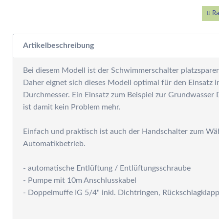
W
E
Ra
W
S
Artikelbeschreibung
F
M
Bei diesem Modell ist der Schwimmerschalter platzspar
D
Daher eignet sich dieses Modell optimal für den Einsatz
F
Durchmesser. Ein Einsatz zum Beispiel zur Grundwasser 
R
ist damit kein Problem mehr.
B
S
Einfach und praktisch ist auch der Handschalter zum W
S
Automatikbetrieb.
P
G
- automatische Entlüftung / Entlüftungsschraube
S
- Pumpe mit 10m Anschlusskabel
G
- Doppelmuffe IG 5/4" inkl. Dichtringen, Rückschlagkla
A
G
S