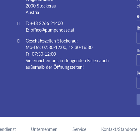
2000 Stockerau
e
Austria
R
T:
+43 2266 21400
Pf
I
E:
office@pumpenoase.at
Geschäftszeiten Stockerau:
Mo-Do: 07:30-12:00, 12:30-16:30
Pf
I
Fr: 07:30-12:00
Sie erreichen uns in dringenden Fällen auch
außerhalb der Öffnungszeiten!
K
endienst
Unternehmen
Service
Kontakt/Standorte