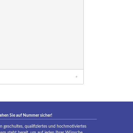
eraqua
ehen Sie auf Nummer sicher!
in geschultes, qualifiziertes und hochmotiviertes
eam steht bereit, um auf jeden Ihrer Wünsche