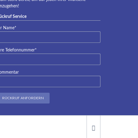
inzugehen!
ückruf Service
lichtfeld
hr Name
*
lichtfeld
hre Telefonnummer
*
ommentar
RÜCKRUF ANFORDERN