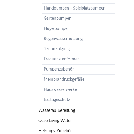
Pumpenzubehör
Handpumpen - Spielplatzpumpen
Membrandruckgefäße
Gartenpumpen
Hauswasserwerke
Flügelpumpen
Leckageschutz
Regenwassernutzung
Teichreinigung
Frequenzumformer
Pumpenzubehör
Membrandruckgefäße
Hauswasserwerke
Leckageschutz
Wasseraufbereitung
Oase Living Water
Heizungs-Zubehör