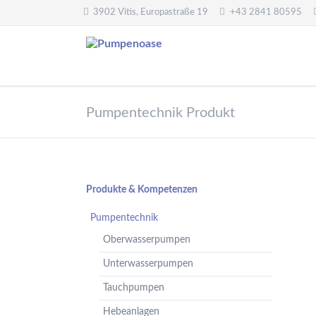
3902 Vitis, Europastraße 19
+43 2841 80595
Pumpentechnik
Wasseraufbereitung
Pumpentechnik Produkt
Oberwasserpumpen
Wasserfilter,
Druckminderer,
Unterwasserpumpen
Systemtrenner,
Tauchpumpen
Sicherheitsventile
Hebeanlagen
Enthärtungsanlagen
Navigation
Produkte & Kompetenzen
Handpumpen -
Dosieranlagen
überspringen
Spielplatzpumpen
Pumpentechnik
UV-Anlagen
Gartenpumpen
Oberwasserpumpen
Dosiermittel und
Flügelpumpen
Messgeräte
Unterwasserpumpen
Regenwassernutzung
Tauchpumpen
Teichreinigung
Frequenzumformer
Hebeanlagen