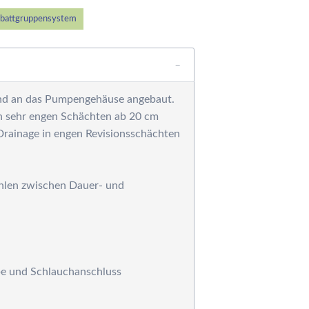
ärmetauscher,
ntfeuchtungsgeräte,
battgruppensystem
ärmepumpe und
olaranlagen
ilteranlagen
ess-, Regel- und
end an das Pumpengehäuse angebaut.
osiertechnik
 in sehr engen Schächten ab 20 cm
ilterpumpen
Drainage in engen Revisionsschächten
einigungsgeräte
rausen, Solarduschen
ystemziegel -
ählen zwischen Dauer- und
chalsteine für die
oolkonstruktion
esamtkatalog
chwimmbadtechnik
esamtkatalog
ppe und Schlauchanschluss
STRAL-Produkte
esamtkatalog
chwimmbadtechnik