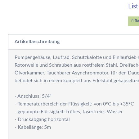
W
Lis
E
W
S
Ra
F
M
Artikelbeschreibung
D
F
Pumpengehäuse, Laufrad, Schutzkalotte und Einlaufsieb
R
Rotorwelle und Schrauben aus rostfreiem Stahl. Dreifac
B
Ölvorkammer. Tauchbarer Asynchronmotor, für den Dauer
S
befindet sich in einem komplett aus Edelstahl gekapselte
S
P
- Anschluss: 5/4"
G
- Temperaturbereich der Flüssigkeit: von 0°C bis +35°C
S
- gepumpte Flüssigkeit: trübes, faserfreies Wasser
G
- Druckabgang horizontal
A
- Kabellänge: 5m
G
S