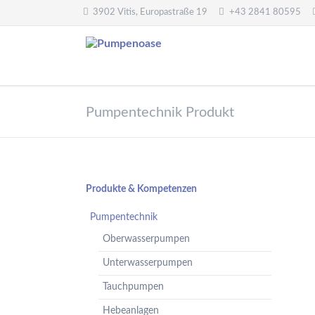
3902 Vitis, Europastraße 19
+43 2841 80595
Pumpentechnik
Wasseraufbereitung
Pumpentechnik Produkt
Oberwasserpumpen
Wasserfilter,
Druckminderer,
Unterwasserpumpen
Systemtrenner,
Tauchpumpen
Sicherheitsventile
Hebeanlagen
Enthärtungsanlagen
Navigation
Produkte & Kompetenzen
Handpumpen -
Dosieranlagen
überspringen
Spielplatzpumpen
Pumpentechnik
UV-Anlagen
Gartenpumpen
Oberwasserpumpen
Dosiermittel und
Flügelpumpen
Messgeräte
Unterwasserpumpen
Regenwassernutzung
Tauchpumpen
Teichreinigung
Frequenzumformer
Hebeanlagen