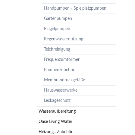
Pumpenzubehör
Handpumpen - Spielplatzpumpen
Membrandruckgefäße
Gartenpumpen
Hauswasserwerke
Flügelpumpen
Leckageschutz
Regenwassernutzung
Teichreinigung
Frequenzumformer
Pumpenzubehör
Membrandruckgefäße
Hauswasserwerke
Leckageschutz
Wasseraufbereitung
Oase Living Water
Heizungs-Zubehör