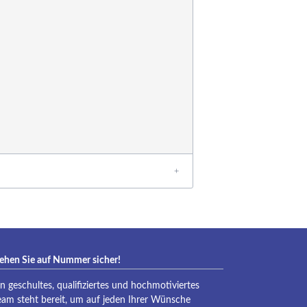
eraqua
ehen Sie auf Nummer sicher!
in geschultes, qualifiziertes und hochmotiviertes
eam steht bereit, um auf jeden Ihrer Wünsche