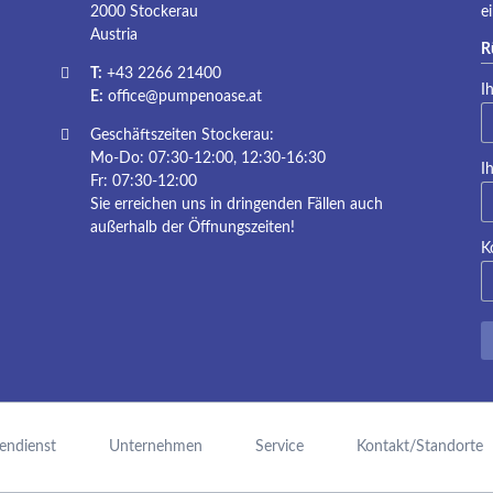
2000 Stockerau
e
Austria
R
T:
+43 2266 21400
Pf
I
E:
office@pumpenoase.at
Geschäftszeiten Stockerau:
Mo-Do: 07:30-12:00, 12:30-16:30
Pf
I
Fr: 07:30-12:00
Sie erreichen uns in dringenden Fällen auch
außerhalb der Öffnungszeiten!
K
endienst
Unternehmen
Service
Kontakt/Standorte