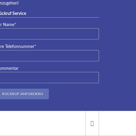
inzugehen!
ückruf Service
lichtfeld
hr Name
*
lichtfeld
hre Telefonnummer
*
ommentar
RÜCKRUF ANFORDERN