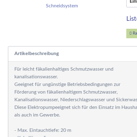
Ein
W
E
W
Lis
S
F
Ra
M
D
Artikelbeschreibung
F
R
Für leicht fäkalienhaltiges Schmutzwasser und
B
kanalisationswasser.
S
Geeignet für ungünstige Betriebsbedingungen zur
S
Förderung von fäkalienhaltigem Schmutzwasser,
P
Kanalisationswasser, Niederschlagswasser und Sickerwas
G
S
Diese Elektropumpeeignet sich für den Einsatz im Hausha
als auch im Gewerbe.
G
A
- Max. Eintauchtiefe: 20 m
G
S