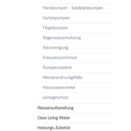
Pumpenzubehör
Handpumpen - Spielplatzpumpen
Membrandruckgefäße
Gartenpumpen
Hauswasserwerke
Flügelpumpen
Leckageschutz
Regenwassernutzung
Teichreinigung
Frequenzumformer
Pumpenzubehör
Membrandruckgefäße
Hauswasserwerke
Leckageschutz
Wasseraufbereitung
Oase Living Water
Heizungs-Zubehör