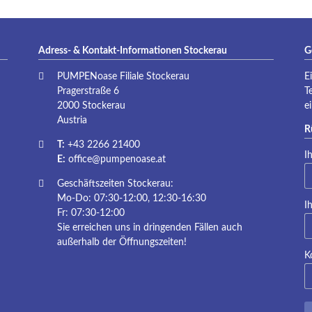
Adress- & Kontakt-Informationen Stockerau
G
PUMPENoase Filiale Stockerau
E
Pragerstraße 6
T
2000 Stockerau
e
Austria
R
T:
+43 2266 21400
Pf
I
E:
office@pumpenoase.at
Geschäftszeiten Stockerau:
Mo-Do: 07:30-12:00, 12:30-16:30
Pf
I
Fr: 07:30-12:00
Sie erreichen uns in dringenden Fällen auch
außerhalb der Öffnungszeiten!
K