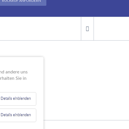
RÜCKRUF ANFORDERN
ei der
end andere uns
halten Sie in
Details einblenden
e
Details einblenden