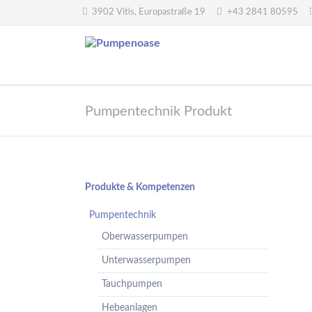
3902 Vitis, Europastraße 19
+43 2841 80595
Pumpentechnik
Wasseraufbereitung
Pumpentechnik Produkt
Oberwasserpumpen
Wasserfilter,
Druckminderer,
Unterwasserpumpen
Systemtrenner,
Tauchpumpen
Sicherheitsventile
Hebeanlagen
Enthärtungsanlagen
Navigation
Produkte & Kompetenzen
Handpumpen -
Dosieranlagen
überspringen
Spielplatzpumpen
Pumpentechnik
UV-Anlagen
Gartenpumpen
Oberwasserpumpen
Dosiermittel und
Flügelpumpen
Messgeräte
Unterwasserpumpen
Regenwassernutzung
Tauchpumpen
Teichreinigung
Frequenzumformer
Hebeanlagen