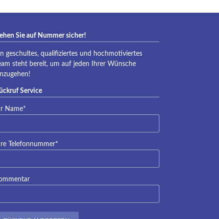
ehen Sie auf Nummer sicher!
in geschultes, qualifiziertes und hochmotiviertes
eam steht bereit, um auf jeden Ihrer Wünsche
inzugehen!
ückruf Service
lichtfeld
hr Name
*
lichtfeld
hre Telefonnummer
*
ommentar