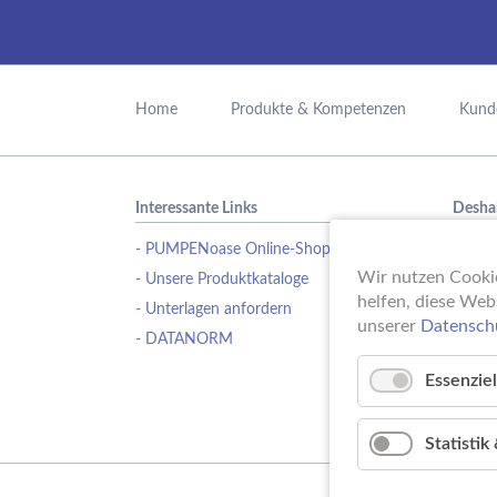
Navigation
überspringen
Home
Produkte & Kompetenzen
Kund
Interessante Links
Desha
- PUMPENoase Online-Shop
Ob Pu
Wasse
Wir nutzen Cookie
- Unsere Produktkataloge
Schwi
helfen, diese Web
- Unterlagen anfordern
Erfahr
unserer
Datensch
- DATANORM
Pumpe
ideale
Essenziel
Statisti