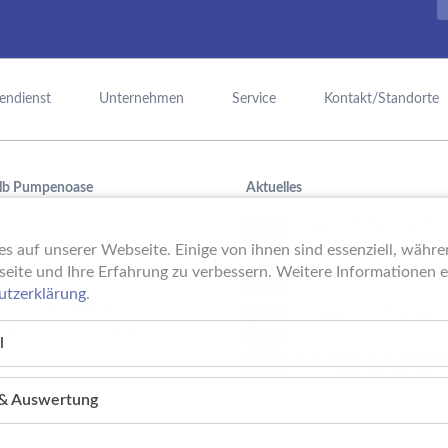
endienst
Unternehmen
Service
Kontakt/Standorte
lb Pumpenoase
Aktuelles
mpentechnik,
Schule trifft Wirtschaft b
15.
PUMPENoase!
JUN
raufbereitung oder
s auf unserer Webseite. Einige von ihnen sind essenziell, währ
mmbadtechnik – mit viel
Vortrag IT-Sicherheit
seite und Ihre Erfahrung zu verbessern. Weitere Informationen er
18.
ung ist das Team der
MAI
utzerklärung
.
noase als Großhändler der
16 Jahre PUMPENoase
01.
 Partner für Fachhändler.
APR
l
Gütesiegel für Betrieblich
23.
Gesundheitsförderung
MÄR
k & Auswertung