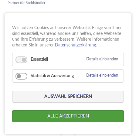
Partner für Fachhändler.
Aktuelles
Wir nutzen Cookies auf unserer Webseite. Einige von ihnen
Schule trifft Wirtschaft bei der PUMPENoase!
sind essenziell, während andere uns helfen, diese Webseite
15.
JUN
und Ihre Erfahrung zu verbessern. Weitere Informationen
Vortrag IT-Sicherheit
erhalten Sie in unserer
Datenschutzerklärung
.
18.
MAI
16 Jahre PUMPENoase
01.
Essenziell
Details einblenden
APR
Gütesiegel für Betriebliche Gesundheitsförderung
23.
MÄR
Statistik & Auswertung
Details einblenden
AUSWAHL SPEICHERN
© Copyright 2026. PUMPENoase Handels GmbH
Navigation
Produktsuche
Datenschutz
Impressum
AGB
ALLE AKZEPTIEREN
überspringen