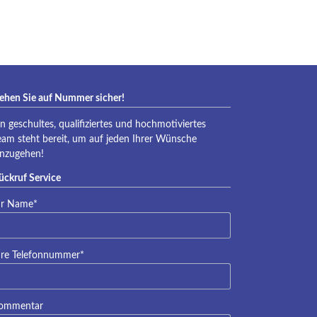
eraqua
ehen Sie auf Nummer sicher!
in geschultes, qualifiziertes und hochmotiviertes
eam steht bereit, um auf jeden Ihrer Wünsche
inzugehen!
ückruf Service
lichtfeld
hr Name
*
lichtfeld
hre Telefonnummer
*
ommentar