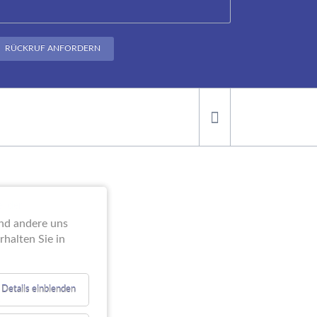
RÜCKRUF ANFORDERN
ei der
end andere uns
halten Sie in
Details einblenden
e