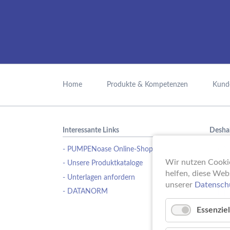
Navigation
überspringen
Home
Produkte & Kompetenzen
Kund
Interessante Links
Desha
- PUMPENoase Online-Shop
Ob Pu
Wasse
Wir nutzen Cookie
- Unsere Produktkataloge
Schwi
helfen, diese Web
- Unterlagen anfordern
Erfahr
unserer
Datensch
- DATANORM
Pumpe
ideale
Essenziel