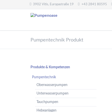
3902 Vitis, Europastraße 19
+43 2841 80595
Pumpentechnik
Wasseraufbereitung
Pumpentechnik Produkt
Oberwasserpumpen
Wasserfilter,
Druckminderer,
Unterwasserpumpen
Systemtrenner,
Tauchpumpen
Sicherheitsventile
Hebeanlagen
Enthärtungsanlagen
Navigation
Produkte & Kompetenzen
Handpumpen -
Dosieranlagen
überspringen
Spielplatzpumpen
Pumpentechnik
UV-Anlagen
Gartenpumpen
Oberwasserpumpen
Dosiermittel und
Flügelpumpen
Messgeräte
Unterwasserpumpen
Regenwassernutzung
Tauchpumpen
Teichreinigung
Frequenzumformer
Hebeanlagen