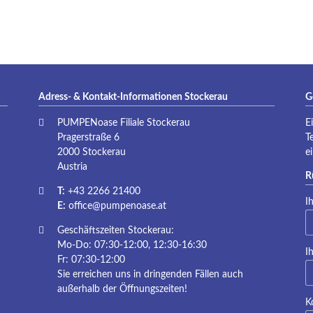
P
Adress- & Kontakt-Informationen Stockerau
G
PUMPENoase Filiale Stockerau
E
Pragerstraße 6
T
2000 Stockerau
e
Austria
R
T:
+43 2266 21400
Pf
I
E:
office@pumpenoase.at
Geschäftszeiten Stockerau:
Mo-Do: 07:30-12:00, 12:30-16:30
Pf
I
Fr: 07:30-12:00
Sie erreichen uns in dringenden Fällen auch
außerhalb der Öffnungszeiten!
K