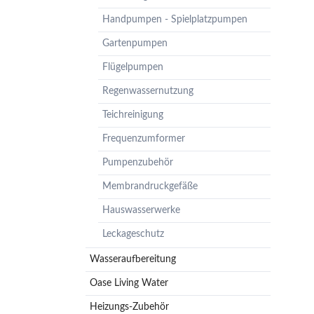
Pumpenzubehör
Handpumpen - Spielplatzpumpen
Membrandruckgefäße
Gartenpumpen
Hauswasserwerke
Flügelpumpen
Leckageschutz
Regenwassernutzung
Teichreinigung
Frequenzumformer
Pumpenzubehör
Membrandruckgefäße
Hauswasserwerke
Leckageschutz
Wasseraufbereitung
Oase Living Water
Heizungs-Zubehör