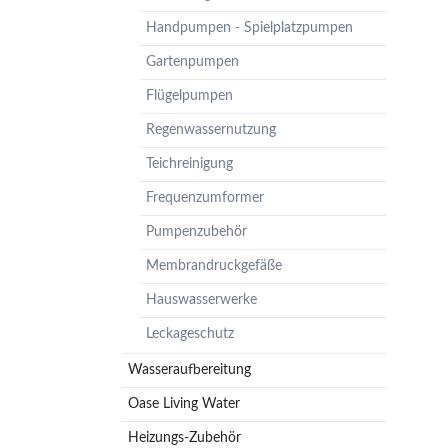
Pumpenzubehör
Handpumpen - Spielplatzpumpen
Membrandruckgefäße
Gartenpumpen
Hauswasserwerke
Flügelpumpen
Leckageschutz
Regenwassernutzung
Teichreinigung
Frequenzumformer
Pumpenzubehör
Membrandruckgefäße
Hauswasserwerke
Leckageschutz
Wasseraufbereitung
Oase Living Water
Heizungs-Zubehör