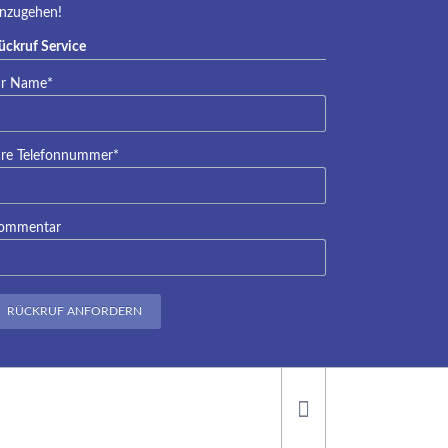
inzugehen!
ückruf Service
lichtfeld
hr Name
*
lichtfeld
hre Telefonnummer
*
ommentar
RÜCKRUF ANFORDERN