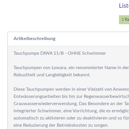
W
Lis
E
W
S
Ra
F
M
Artikelbeschreibung
D
F
Tauchpumpe DIWA 11/B - OHNE Schwimmer
R
B
Tauchpumpen von Lowara, ein renommierter Name in der
S
Robustheit und Langlebigkeit bekannt.
S
P
Diese Tauchpumpen werden in einer Vielzahl von Anwend
G
Entwässerungsarbeiten bis hin zur Regenwasserbewirtsc
S
Grauwasserwiederverwendung. Das Besondere an der Ta
G
integrierter Schwimmer, eine Vorrichtung, die es ermögl
A
automatisch zu aktivieren oder zu deaktivieren und so für
G
eine Reduzierung der Betriebskosten zu sorgen.
S