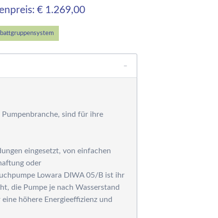
ärmetauscher,
tenpreis: € 1.269,00
ntfeuchtungsgeräte,
ärmepumpe und
olaranlagen
battgruppensystem
ilteranlagen
ess-, Regel- und
osiertechnik
ilterpumpen
einigungsgeräte
rausen, Solarduschen
 Pumpenbranche, sind für ihre
ystemziegel -
chalsteine für die
oolkonstruktion
ungen eingesetzt, von einfachen
esamtkatalog
haftung oder
chwimmbadtechnik
uchpumpe Lowara DIWA 05/B ist ihr
esamtkatalog
icht, die Pumpe je nach Wasserstand
STRAL-Produkte
 eine höhere Energieeffizienz und
esamtkatalog
chwimmbadtechnik