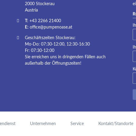
2000 Stockerau
e
Austria
R
T:
+43 2266 21400
Pf
I
E:
office@pumpenoase.at
Geschäftszeiten Stockerau:
Mo-Do: 07:30-12:00, 12:30-16:30
Pf
I
Fr: 07:30-12:00
Sie erreichen uns in dringenden Fällen auch
außerhalb der Öffnungszeiten!
K
endienst
Unternehmen
Service
Kontakt/Standorte