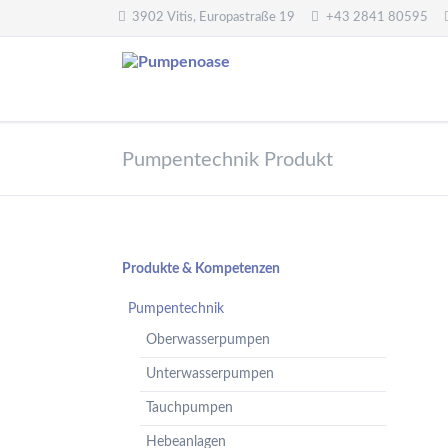
3902 Vitis, Europastraße 19
+43 2841 80595
Pumpentechnik
Wasseraufbereitung
Pumpentechnik Produkt
Oberwasserpumpen
Wasserfilter,
Druckminderer,
Unterwasserpumpen
Systemtrenner,
Tauchpumpen
Sicherheitsventile
Hebeanlagen
Enthärtungsanlagen
Navigation
Produkte & Kompetenzen
Handpumpen -
Dosieranlagen
überspringen
Spielplatzpumpen
Pumpentechnik
UV-Anlagen
Gartenpumpen
Oberwasserpumpen
Dosiermittel und
Flügelpumpen
Messgeräte
Unterwasserpumpen
Regenwassernutzung
Tauchpumpen
Teichreinigung
Frequenzumformer
Hebeanlagen